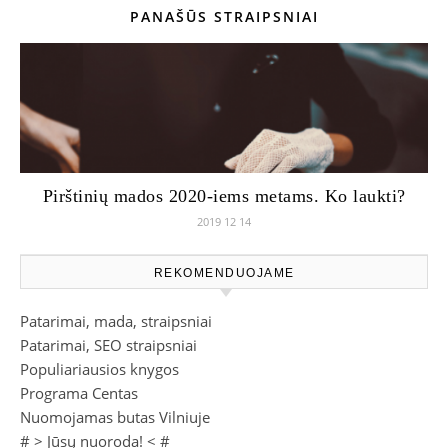
PANAŠŪS STRAIPSNIAI
Pirštinių mados 2020-iems metams. Ko laukti?
2019 12 14
REKOMENDUOJAME
Patarimai, mada, straipsniai
Patarimai, SEO straipsniai
Populiariausios knygos
Programa Centas
Nuomojamas butas Vilniuje
# >
Jūsų nuoroda!
< #