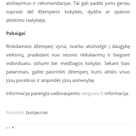
atsiliepimus ir rekomendacijas. Tai gali padėti jums geriau
suprasti dėl džemperio kokybės, dydžio ar spalvos
atitikimo realybėje.
Pabaigai
Rinkdamiesi džemperį vyrui, svarbu atsižvelgti į daugybę
veiksnių, pradedant nuo sezono reikalavimų ir baigiant
individualiu stiliumi bei medžiagos kokybe. Sekant šiais
patarimais, galite pasirinkti džemperį, kuris atitiks visus
jūsų poreikius ir atspindės jūsų asmenybę.
Informacija parengta vadovaujantis
rengiuos.lt
informacija.
Paskelbė
SeoXpertas
‹
›
×