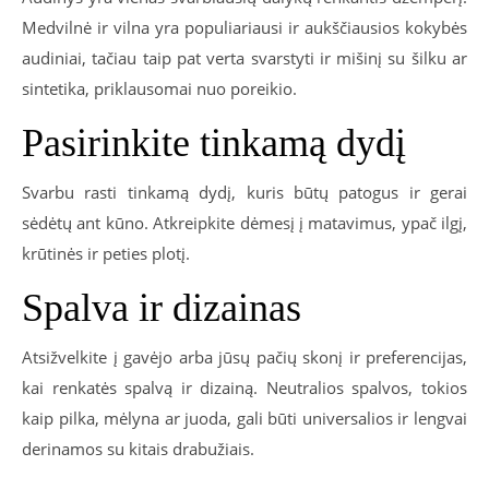
Medvilnė ir vilna yra populiariausi ir aukščiausios kokybės
audiniai, tačiau taip pat verta svarstyti ir mišinį su šilku ar
sintetika, priklausomai nuo poreikio.
Pasirinkite tinkamą dydį
Svarbu rasti tinkamą dydį, kuris būtų patogus ir gerai
sėdėtų ant kūno. Atkreipkite dėmesį į matavimus, ypač ilgį,
krūtinės ir peties plotį.
Spalva ir dizainas
Atsižvelkite į gavėjo arba jūsų pačių skonį ir preferencijas,
kai renkatės spalvą ir dizainą. Neutralios spalvos, tokios
kaip pilka, mėlyna ar juoda, gali būti universalios ir lengvai
derinamos su kitais drabužiais.