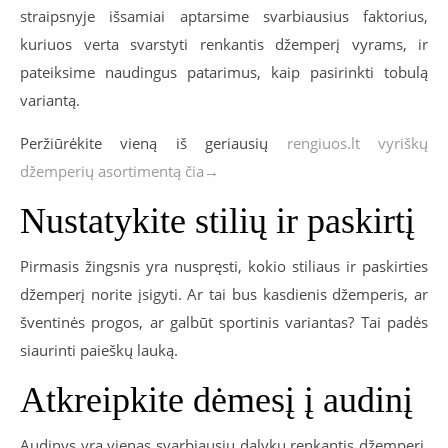
straipsnyje išsamiai aptarsime svarbiausius faktorius,
kuriuos verta svarstyti renkantis džemperį vyrams, ir
pateiksime naudingus patarimus, kaip pasirinkti tobulą
variantą.
Peržiūrėkite vieną iš geriausių
rengiuos.lt vyriškų
džemperių asortimentą čia→
Nustatykite stilių ir paskirtį
Pirmasis žingsnis yra nuspręsti, kokio stiliaus ir paskirties
džemperį norite įsigyti. Ar tai bus kasdienis džemperis, ar
šventinės progos, ar galbūt sportinis variantas? Tai padės
siaurinti paieškų lauką.
Atkreipkite dėmesį į audinį
Audinys yra vienas svarbiausių dalykų renkantis džemperį.