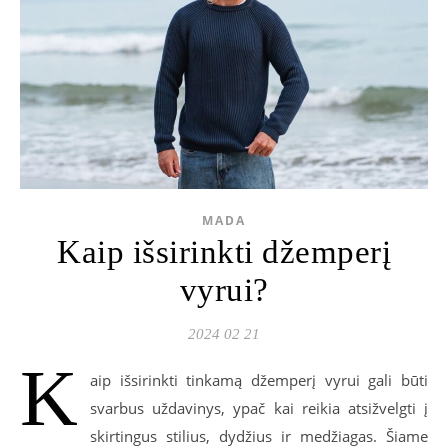
MADA
Kaip išsirinkti džemperį
vyrui?
2024 02 21
K
aip išsirinkti tinkamą džemperį vyrui gali būti
svarbus uždavinys, ypač kai reikia atsižvelgti į
skirtingus stilius, dydžius ir medžiagas. Šiame