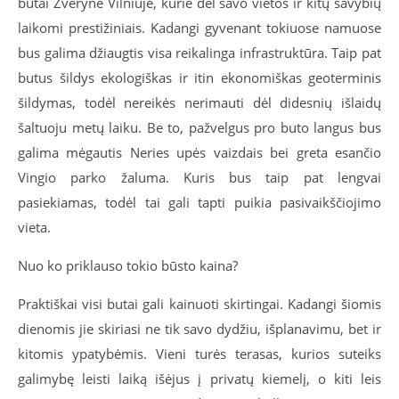
butai Žvėryne Vilniuje, kurie dėl savo vietos ir kitų savybių
laikomi prestižiniais. Kadangi gyvenant tokiuose namuose
bus galima džiaugtis visa reikalinga infrastruktūra. Taip pat
butus šildys ekologiškas ir itin ekonomiškas geoterminis
šildymas, todėl nereikės nerimauti dėl didesnių išlaidų
šaltuoju metų laiku. Be to, pažvelgus pro buto langus bus
galima mėgautis Neries upės vaizdais bei greta esančio
Vingio parko žaluma. Kuris bus taip pat lengvai
pasiekiamas, todėl tai gali tapti puikia pasivaikščiojimo
vieta.
Nuo ko priklauso tokio būsto kaina?
Praktiškai visi butai gali kainuoti skirtingai. Kadangi šiomis
dienomis jie skiriasi ne tik savo dydžiu, išplanavimu, bet ir
kitomis ypatybėmis. Vieni turės terasas, kurios suteiks
galimybę leisti laiką išėjus į privatų kiemelį, o kiti leis