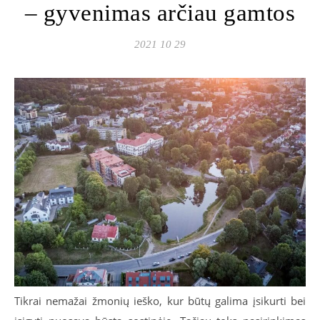
– gyvenimas arčiau gamtos
2021 10 29
Tikrai nemažai žmonių ieško, kur būtų galima įsikurti bei