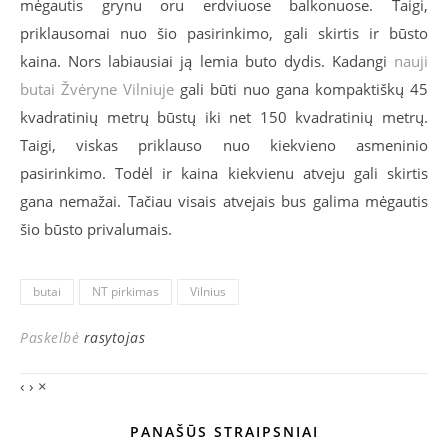
mėgautis grynu oru erdviuose balkonuose. Taigi,
priklausomai nuo šio pasirinkimo, gali skirtis ir būsto
kaina. Nors labiausiai ją lemia buto dydis. Kadangi
nauji
butai Žvėryne Vilniuje
gali būti nuo gana kompaktiškų 45
kvadratinių metrų būstų iki net 150 kvadratinių metrų.
Taigi, viskas priklauso nuo kiekvieno asmeninio
pasirinkimo. Todėl ir kaina kiekvienu atveju gali skirtis
gana nemažai. Tačiau visais atvejais bus galima mėgautis
šio būsto privalumais.
butai
NT pirkimas
Vilnius
Paskelbė
rasytojas
‹
›
×
PANAŠŪS STRAIPSNIAI