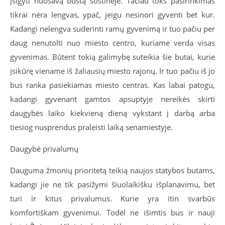
įsigyti nuosavą būstą sostinėje. Tačiau toks pasirinkimas
tikrai nėra lengvas, ypač, jeigu nesinori gyventi bet kur.
Kadangi nelengva suderinti ramų gyvenimą ir tuo pačiu per
daug nenutolti nuo miesto centro, kuriame verda visas
gyvenimas. Būtent tokią galimybę suteikia šie butai, kurie
įsikūrę viename iš žaliausių miesto rajonų. Ir tuo pačiu iš jo
bus ranka pasiekiamas miesto centras. Kas labai patogu,
kadangi gyvenant gamtos apsuptyje nereikės skirti
daugybės laiko kiekvieną dieną vykstant į darbą arba
tiesiog nusprendus praleisti laiką senamiestyje.
Daugybė privalumų
Dauguma žmonių prioritetą teikią naujos statybos butams,
kadangi jie ne tik pasižymi šiuolaikišku išplanavimu, bet
turi ir kitus privalumus. Kurie yra itin svarbūs
komfortiškam gyvenimui. Todėl ne išimtis bus ir nauji