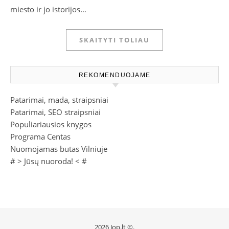
miesto ir jo istorijos…
SKAITYTI TOLIAU
REKOMENDUOJAME
Patarimai, mada, straipsniai
Patarimai, SEO straipsniai
Populiariausios knygos
Programa Centas
Nuomojamas butas Vilniuje
# >
Jūsų nuoroda!
< #
2026 Jop.lt ©.