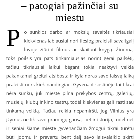
– patogiai pažinčiai su
miestu
P
o sunkios darbo ar mokslų savaitės tikriausiai
kiekvienas labiausiai nori tiesiog praleisti savaitgalį
lovoje žiūrint filmus ar skaitant knygą. Žinoma,
toks poilsis yra pats tinkamiausias norint gerai pailsėti,
tačiau tikriausiai laikui bėgant tokia neaktyvi veikla
pakankamai greitai atsibosta ir kyla noras savo laisvą laiką
praleisti nors kiek naudingiau. Gyvenant sostinėje tai tikrai
nėra sunku, juk mieste pilna prekybos centrų, galerijų,
muziejų, klubų ir kino teatrų, todėl kiekvienas gali rasti sau
tinkamą veiklą. Tačiau reikia nepamiršti, jog Vilnius yra
įžymus ne tik savo pramogų gausa, bet ir istorija, todėl net
ir seniai šiame mieste gyvenančiam žmogui tikrai turėtų
būti įdomu ir pravartu bent dalį savo laisvalaikio skirti