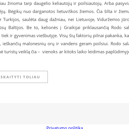
au žinoma tarp daugelio keliautojų ir poilsiautojų. Arba pasyvi
ėjų. Bėgikų nuo darganotos lietuviškos žiemos. Čia šilta ir žiem
ir Turkijos, saulėta daug dažniau, nei Lietuvoje, Viduržemio jūr
sų Baltijos. Be to, kelionės į Graikijai priklausančią Rodo sa
i, tiek ir gyvenimas viešbutyje. Visų šių faktorių pilnai pakanka, k
ų, ieškančių malonesnių orų ir vandens geram poilsiui. Rodo sa
 turistų veiklą čia – vienoks ar kitoks laiko leidimas paplūdimyj
SKAITYTI TOLIAU
Privatumo politika