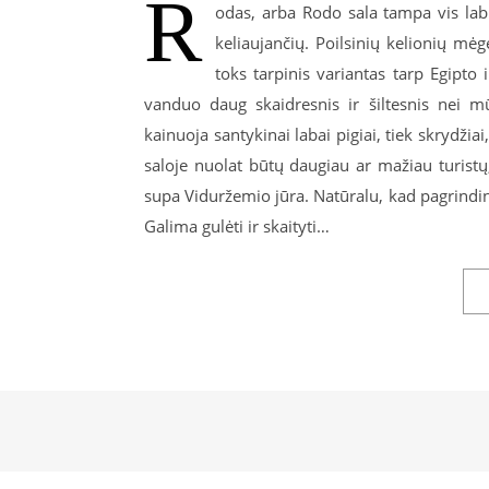
R
odas, arba Rodo sala tampa vis labi
keliaujančių. Poilsinių kelionių mėg
toks tarpinis variantas tarp Egipto 
vanduo daug skaidresnis ir šiltesnis nei mū
kainuoja santykinai labai pigiai, tiek skrydžia
saloje nuolat būtų daugiau ar mažiau turist
supa Viduržemio jūra. Natūralu, kad pagrindinė
Galima gulėti ir skaityti…