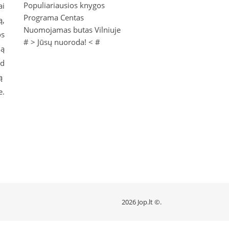
Populiariausios knygos
ai
Programa Centas
ą,
Nuomojamas butas Vilniuje
os
# >
Jūsų nuoroda!
< #
lą
ad
lą
e.
2026 Jop.lt ©.