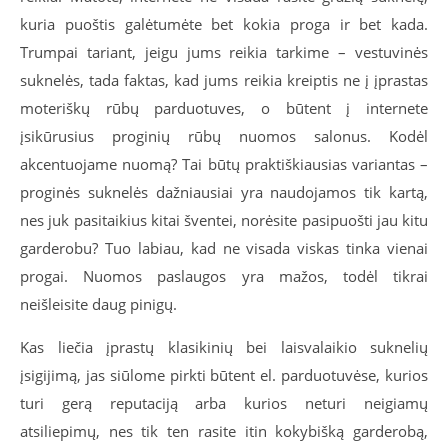
kuria puoštis galėtumėte bet kokia proga ir bet kada.
Trumpai tariant, jeigu jums reikia tarkime – vestuvinės
suknelės, tada faktas, kad jums reikia kreiptis ne į įprastas
moteriškų rūbų parduotuves, o būtent į internete
įsikūrusius proginių rūbų nuomos salonus. Kodėl
akcentuojame nuomą? Tai būtų praktiškiausias variantas –
proginės suknelės dažniausiai yra naudojamos tik kartą,
nes juk pasitaikius kitai šventei, norėsite pasipuošti jau kitu
garderobu? Tuo labiau, kad ne visada viskas tinka vienai
progai. Nuomos paslaugos yra mažos, todėl tikrai
neišleisite daug pinigų.
Kas liečia įprastų klasikinių bei laisvalaikio suknelių
įsigijimą, jas siūlome pirkti būtent el. parduotuvėse, kurios
turi gerą reputaciją arba kurios neturi neigiamų
atsiliepimų, nes tik ten rasite itin kokybišką garderobą,