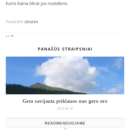
kurio kaina tikrai jus nustebins.
Paskelbė
Unseen
‹
›
×
PANAŠŪS STRAIPSNIAI
Gera savijauta priklauso nuo gero oro
2015 06 16
REKOMENDUOJAME