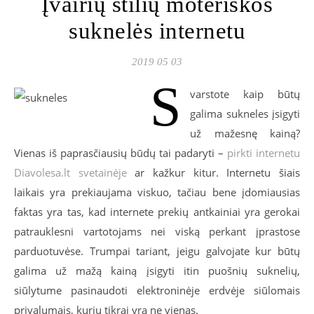
Įvairių stilių moteriškos
suknelės internetu
2019 05 03
S
varstote kaip būtų
galima sukneles įsigyti
už mažesnę kainą?
Vienas iš paprasčiausių būdų tai padaryti –
pirkti internetu
Diavolesa.lt svetainėje
ar kažkur kitur. Internetu šiais
laikais yra prekiaujama viskuo, tačiau bene įdomiausias
faktas yra tas, kad internete prekių antkainiai yra gerokai
patrauklesni vartotojams nei viską perkant įprastose
parduotuvėse. Trumpai tariant, jeigu galvojate kur būtų
galima už mažą kainą įsigyti itin puošnių suknelių,
siūlytume pasinaudoti elektroninėje erdvėje siūlomais
privalumais, kurių tikrai yra ne vienas.