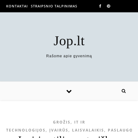
KONTAKTAI
STRAIPSNIO TALPINIMAS
Jop.lt
Rašome apie gyvenimą
,
GROŽIS
IT IR
,
,
,
TECHNOLOGIJOS
ĮVAIRŪS
LAISVALAIKIS
PASLAUGOS