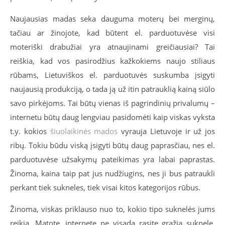
Naujausias madas seka dauguma moterų bei merginų,
tačiau ar žinojote, kad būtent el. parduotuvėse visi
moteriški drabužiai yra atnaujinami greičiausiai? Tai
reiškia, kad vos pasirodžius kažkokiems naujo stiliaus
rūbams, Lietuviškos el. parduotuvės suskumba įsigyti
naujausią produkciją, o tada ją už itin patrauklią kainą siūlo
savo pirkėjoms. Tai būtų vienas iš pagrindinių privalumų –
internetu būtų daug lengviau pasidomėti kaip viskas vyksta
t.y. kokios
šiuolaikinės mados
vyrauja Lietuvoje ir už jos
ribų. Tokiu būdu viską įsigyti būtų daug paprasčiau, nes el.
parduotuvėse užsakymų pateikimas yra labai paprastas.
Žinoma, kaina taip pat jus nudžiugins, nes ji bus patraukli
perkant tiek sukneles, tiek visai kitos kategorijos rūbus.
Žinoma, viskas priklauso nuo to, kokio tipo suknelės jums
reikia. Matote, internete ne visada rasite gražią suknelę,