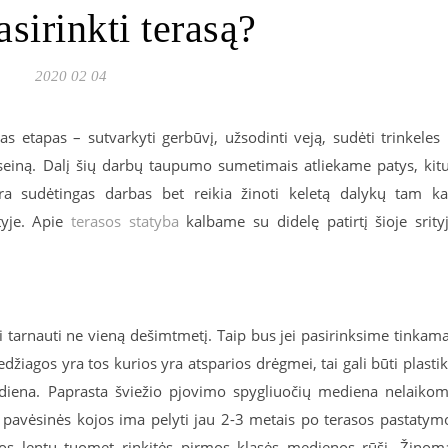
sirinkti terasą?
2020 02 04
s etapas – sutvarkyti gerbūvį, užsodinti veją, sudėti trinkeles 
baseiną. Dalį šių darbų taupumo sumetimais atliekame patys, kit
ra sudėtingas darbas bet reikia žinoti keletą dalykų tam k
tyje. Apie
terasos statyba
kalbame su didelę patirtį šioje srity
uri tarnauti ne vieną dešimtmetį. Taip bus jei pasirinksime tinkam
iagos yra tos kurios yra atsparios drėgmei, tai gali būti plasti
iena. Paprasta šviežio pjovimo spygliuočių mediena nelaiko
, pavėsinės kojos ima pelyti jau 2-3 metais po terasos pastatym
asos lentų tuomet rinkitės pirmos klasės medienos rūšį. Žinom