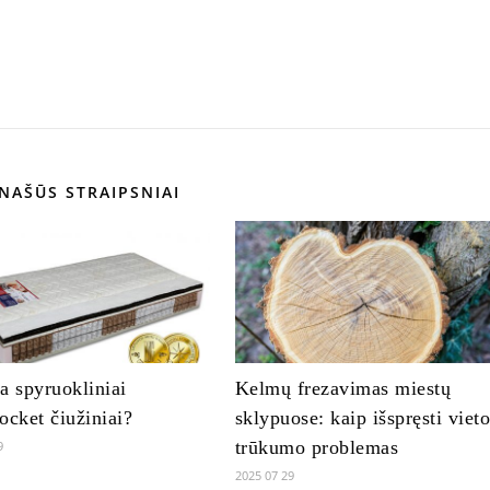
NAŠŪS STRAIPSNIAI
a spyruokliniai
Kelmų frezavimas miestų
ocket čiužiniai?
sklypuose: kaip išspręsti viet
trūkumo problemas
9
2025 07 29