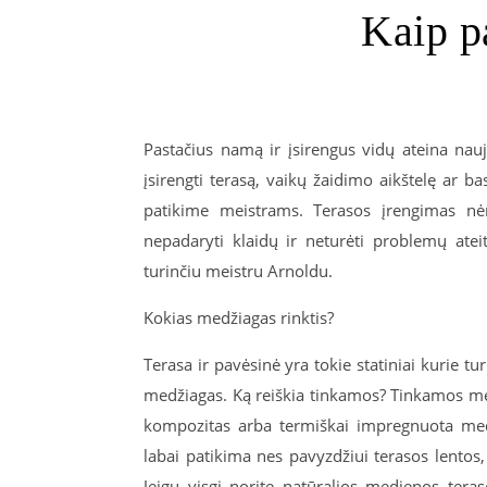
Kaip pa
Pastačius namą ir įsirengus vidų ateina nauja
įsirengti terasą, vaikų žaidimo aikštelę ar 
patikime meistrams. Terasos įrengimas nė
nepadaryti klaidų ir neturėti problemų atei
turinčiu meistru Arnoldu.
Kokias medžiagas rinktis?
Terasa ir pavėsinė yra tokie statiniai kurie t
medžiagas. Ką reiškia tinkamos? Tinkamos medž
kompozitas arba termiškai impregnuota med
labai patikima nes pavyzdžiui terasos lentos
Jeigu visgi norite natūralios medienos ter