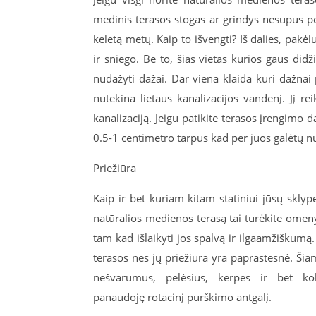
medinis terasos stogas ar grindys nesupus per
keletą metų. Kaip to išvengti? Iš dalies, pa
ir sniego. Be to, šias vietas kurios gaus did
nudažyti dažai. Dar viena klaida kuri dažnai 
nutekina lietaus kanalizacijos vandenį. Jį r
kanalizaciją. Jeigu patikite terasos įrengimo d
0.5-1 centimetro tarpus kad per juos galėtų nu
Priežiūra
Kaip ir bet kuriam kitam statiniui jūsų sklype,
natūralios medienos terasą tai turėkite ome
tam kad išlaikyti jos spalvą ir ilgaamžiškum
terasos nes jų priežiūra yra paprastesnė. Šia
nešvarumus, pelėsius, kerpes ir bet kok
panaudoję rotacinį purškimo antgalį.