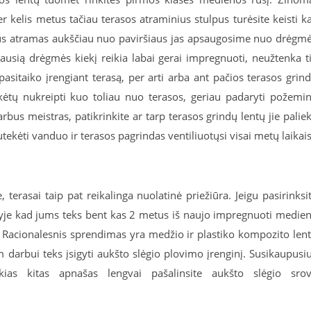
 kelis metus tačiau terasos atraminius stulpus turėsite keisti k
kėlus atramas aukščiau nuo paviršiaus jas apsaugosime nuo drėgm
žiausią drėgmės kiekį reikia labai gerai impregnuoti, neužtenka t
pasitaiko įrengiant terasą, per arti arba ant pačios terasos grin
eikėtų nukreipti kuo toliau nuo terasos, geriau padaryti požemi
arbus meistras, patikrinkite ar tarp terasos grindų lentų jie palie
tekėti vanduo ir terasos pagrindas ventiliuotųsi visai metų laikais
 terasai taip pat reikalinga nuolatinė priežiūra. Jeigu pasirinksi
nyje kad jums teks bent kas 2 metus iš naujo impregnuoti medie
ą. Racionalesnis sprendimas yra medžio ir plastiko kompozito len
m darbui teks įsigyti aukšto slėgio plovimo įrenginį. Susikaupusi
ias kitas apnašas lengvai pašalinsite aukšto slėgio sro