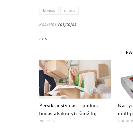
kiemas
terasa
Paskelbė
rasytojas
‹
›
×
PA
Persikraustymas – puikus
Kas yr
būdas atsikratyti šiukšlių
multip
2015 11 09
2016 01 1