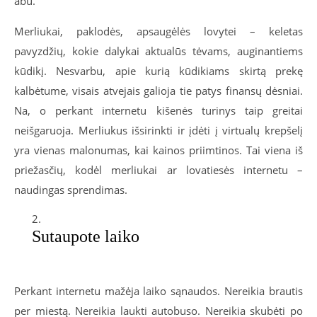
abu.
Merliukai, paklodės, apsaugėlės lovytei – keletas
pavyzdžių, kokie dalykai aktualūs tėvams, auginantiems
kūdikį. Nesvarbu, apie kurią kūdikiams skirtą prekę
kalbėtume, visais atvejais galioja tie patys finansų dėsniai.
Na, o perkant internetu kišenės turinys taip greitai
neišgaruoja. Merliukus išsirinkti ir įdėti į virtualų krepšelį
yra vienas malonumas, kai kainos priimtinos. Tai viena iš
priežasčių, kodėl merliukai ar lovatiesės internetu –
naudingas sprendimas.
Sutaupote laiko
Perkant internetu mažėja laiko sąnaudos. Nereikia brautis
per miestą. Nereikia laukti autobuso. Nereikia skubėti po