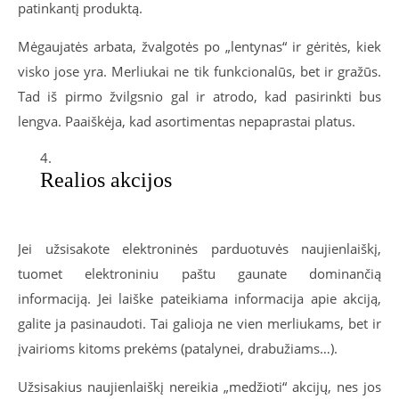
patinkantį produktą.
Mėgaujatės arbata, žvalgotės po „lentynas“ ir gėritės, kiek
visko jose yra. Merliukai ne tik funkcionalūs, bet ir gražūs.
Tad iš pirmo žvilgsnio gal ir atrodo, kad pasirinkti bus
lengva. Paaiškėja, kad asortimentas nepaprastai platus.
Realios akcijos
Jei užsisakote elektroninės parduotuvės naujienlaiškį,
tuomet elektroniniu paštu gaunate dominančią
informaciją. Jei laiške pateikiama informacija apie akciją,
galite ja pasinaudoti. Tai galioja ne vien merliukams, bet ir
įvairioms kitoms prekėms (patalynei, drabužiams…).
Užsisakius naujienlaiškį nereikia „medžioti“ akcijų, nes jos