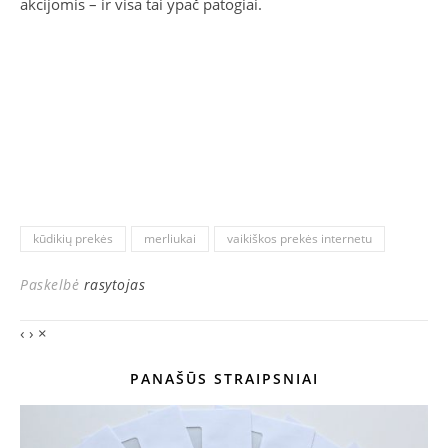
akcijomis – ir visa tai ypač patogiai.
kūdikių prekės
merliukai
vaikiškos prekės internetu
Paskelbė
rasytojas
‹
›
×
PANAŠŪS STRAIPSNIAI