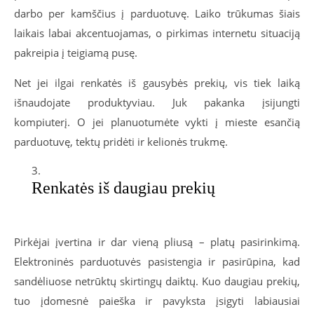
darbo per kamščius į parduotuvę. Laiko trūkumas šiais
laikais labai akcentuojamas, o pirkimas internetu situaciją
pakreipia į teigiamą pusę.
Net jei ilgai renkatės iš gausybės prekių, vis tiek laiką
išnaudojate produktyviau. Juk pakanka įsijungti
kompiuterį. O jei planuotumėte vykti į mieste esančią
parduotuvę, tektų pridėti ir kelionės trukmę.
Renkatės iš daugiau prekių
Pirkėjai įvertina ir dar vieną pliusą – platų pasirinkimą.
Elektroninės parduotuvės pasistengia ir pasirūpina, kad
sandėliuose netrūktų skirtingų daiktų. Kuo daugiau prekių,
tuo įdomesnė paieška ir pavyksta įsigyti labiausiai