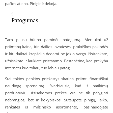
pačios ateina. Piniginė dėkoja.
Patogumas
Tarp pliusų būtina paminėti patogumą. Merliukai už
priimtiną kainą, itin dailios lovatiesės, praktiškos paklodės
ir kiti daiktai krepšelin dedami be jokio vargo. Išsirenkate,
užsisakote ir laukiate pristatymo. Pastebėtina, kad prekyba
internetu kuo toliau, tuo labiau patogi.
Štai tokios penkios priežastys skatina priimti finansiškai
naudingą sprendimą. Svarbiausia, kad iš patikimų
parduotuvių užsisakomos prekės yra ne tik palyginti
nebrangios, bet ir kokybiškos. Sutaupote pinigų, laiko,
renkatės iš milžiniško asortimento, pasinaudojate