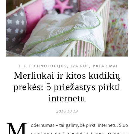
,
,
IT IR TECHNOLOGIJOS
ĮVAIRŪS
PATARIMAI
Merliukai ir kitos kūdikių
prekės: 5 priežastys pirkti
internetu
2016 10 19
M
odernumas – tai galimybė pirkti internetu. Šiuo
privalumu ypač naudojasi jaunos šeimos –