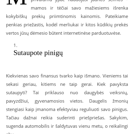
mamos ir tėčiai savo mažiesiems išrenka
kokybiškų prekių priimtinomis kainomis. Pateikiame
penkias priežastis, kodėl merliukai ir kitos kūdikių prekės
vertos jūsų dėmesio būtent internetinėse parduotuvėse.
Sutaupote pinigų
Kiekvienas savo finansus tvarko kaip išmano. Vieniems tai
sekasi geriau, kitiems ne taip gerai. Kiek pavyksta
sutaupyti? Tai priklauso nuo daugybės veiksnių,
pavyzdžiui, gyvenamosios vietos. Daugelis žmonių
stengiasi kaip įmanoma efektyviau reguliuoti savo pinigus.
Tačiau dažnai reikia suderinti priešpriešas. Sakykim,
sugenda automobilis ir šaldytuvas vienu metu, o reikalingi