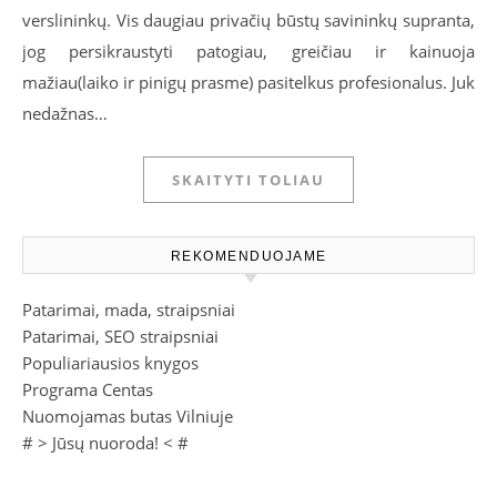
verslininkų. Vis daugiau privačių būstų savininkų supranta,
jog persikraustyti patogiau, greičiau ir kainuoja
mažiau(laiko ir pinigų prasme) pasitelkus profesionalus. Juk
nedažnas…
SKAITYTI TOLIAU
REKOMENDUOJAME
Patarimai, mada, straipsniai
Patarimai, SEO straipsniai
Populiariausios knygos
Programa Centas
Nuomojamas butas Vilniuje
# >
Jūsų nuoroda!
< #