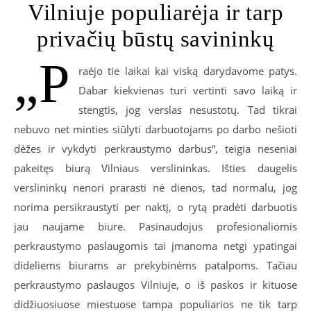
Vilniuje populiarėja ir tarp
privačių būstų savininkų
„P
raėjo tie laikai kai viską darydavome patys.
Dabar kiekvienas turi vertinti savo laiką ir
stengtis, jog verslas nesustotų. Tad tikrai
nebuvo net minties siūlyti darbuotojams po darbo nešioti
dėžes ir vykdyti perkraustymo darbus“, teigia neseniai
pakeitęs biurą Vilniaus verslininkas. Išties daugelis
verslininkų nenori prarasti nė dienos, tad normalu, jog
norima persikraustyti per naktį, o rytą pradėti darbuotis
jau naujame biure. Pasinaudojus profesionaliomis
perkraustymo paslaugomis tai įmanoma netgi ypatingai
dideliems biurams ar prekybinėms patalpoms. Tačiau
perkraustymo paslaugos Vilniuje, o iš paskos ir kituose
didžiuosiuose miestuose tampa populiarios ne tik tarp