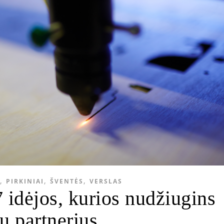
,
,
,
PIRKINIAI
ŠVENTĖS
VERSLAS
 idėjos, kurios nudžiugins
ų partnerius