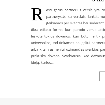
R
asti gerus partnerius versle yra ri
partnerystės su verslais, lankstumo
įteikiamos per šventes bei sudarant s
tikra etiketo forma, kuri parodo verslo ats
Ieškote tokios dovanos, kuri būtų ne tik pa
universalios, tad tinkamos daugeliui partner
arba kitam asmeniui užimančias svarbias pare
praktiška dovana. Svarbiausia, kad dažniau
idėjų, kurios…