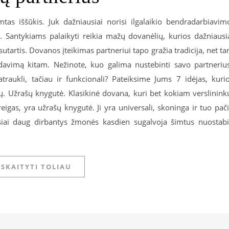
mtas iššūkis. Juk dažniausiai norisi ilgalaikio bendradarbiavim
. Santykiams palaikyti reikia mažų dovanėlių, kurios dažniausi
utartis. Dovanos įteikimas partneriui tapo gražia tradicija, net t
idavimą kitam. Nežinote, kuo galima nustebinti savo partneriu
traukli, tačiau ir funkcionali? Pateiksime Jums 7 idėjas, kuri
ių. Užrašų knygutė. Klasikinė dovana, kuri bet kokiam verslinink
igas, yra užrašų knygutė. Ji yra universali, skoninga ir tuo pač
siai daug dirbantys žmonės kasdien sugalvoja šimtus nuostab
SKAITYTI TOLIAU