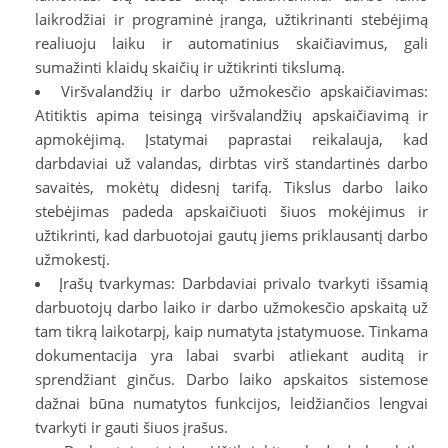
laikrodžiai ir programinė įranga, užtikrinanti stebėjimą
realiuoju laiku ir automatinius skaičiavimus, gali
sumažinti klaidų skaičių ir užtikrinti tikslumą.
Viršvalandžių ir darbo užmokesčio apskaičiavimas:
Atitiktis apima teisingą viršvalandžių apskaičiavimą ir
apmokėjimą. Įstatymai paprastai reikalauja, kad
darbdaviai už valandas, dirbtas virš standartinės darbo
savaitės, mokėtų didesnį tarifą. Tikslus darbo laiko
stebėjimas padeda apskaičiuoti šiuos mokėjimus ir
užtikrinti, kad darbuotojai gautų jiems priklausantį darbo
užmokestį.
Įrašų tvarkymas: Darbdaviai privalo tvarkyti išsamią
darbuotojų darbo laiko ir darbo užmokesčio apskaitą už
tam tikrą laikotarpį, kaip numatyta įstatymuose. Tinkama
dokumentacija yra labai svarbi atliekant auditą ir
sprendžiant ginčus. Darbo laiko apskaitos sistemose
dažnai būna numatytos funkcijos, leidžiančios lengvai
tvarkyti ir gauti šiuos įrašus.