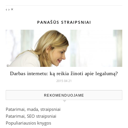
‹
›
×
PANAŠŪS STRAIPSNIAI
Darbas internetu: ką reikia žinoti apie legalumą?
2015 04 21
REKOMENDUOJAME
Patarimai, mada, straipsniai
Patarimai, SEO straipsniai
Populiariausios knygos