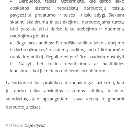
Darbuotojų teisės: Užtikrinkite, kad darbo laiko
apskaitos sistema nepažeistų darbuotojų teisių,
pavyzdžiui, privatumo ir teisės į tikslų atlygį. Siekiant
skatinti skaidrumą ir pasitikėjimą, darbuotojams turėtų
būti pateikta aiški darbo laiko stebėjimo ir duomenų
naudojimo politika.
Reguliarus auditas: Periodiškai atlikite laiko stebėjimo
ir darbo užmokesčio sistemų auditus, kad užtikrintumėte
nuolatinę atitiktį. Reguliarios peržiūros padeda nustatyti
ir ištaisyti bet kokius neatitikimus ar neatitikties
klausimus, kol jie netapo didelėmis problemomis.
Laikydamiesi šios praktikos, darbdaviai gali užtikrinti, kad
jų darbo laiko apskaitos sistemos atitiktų teisinius
standartus, taip apsaugodami savo verslą ir gindami
darbuotojų teises.
Paskelbė
Objektyvas