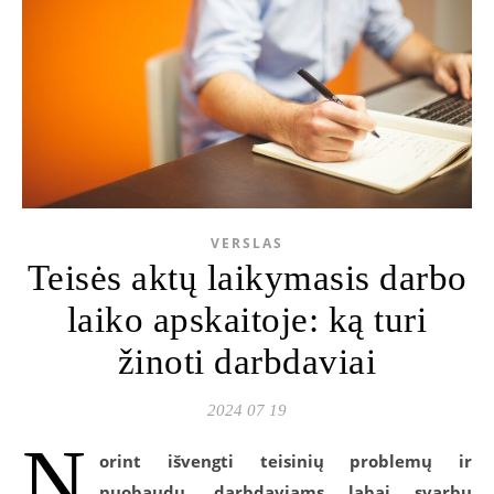
VERSLAS
Teisės aktų laikymasis darbo
laiko apskaitoje: ką turi
žinoti darbdaviai
2024 07 19
N
orint išvengti teisinių problemų ir
nuobaudų, darbdaviams labai svarbu