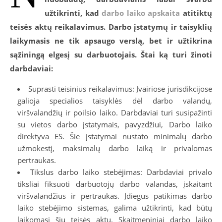
užtikrinti, kad
darbo laiko apskaita
atitiktų
teisės aktų reikalavimus. Darbo įstatymų ir taisyklių
laikymasis ne tik apsaugo verslą, bet ir užtikrina
sąžiningą elgesį su darbuotojais. Štai ką turi žinoti
darbdaviai:
Suprasti teisinius reikalavimus: Įvairiose jurisdikcijose
galioja specialios taisyklės dėl darbo valandų,
viršvalandžių ir poilsio laiko. Darbdaviai turi susipažinti
su vietos darbo įstatymais, pavyzdžiui, Darbo laiko
direktyva ES. Šie įstatymai nustato minimalų darbo
užmokestį, maksimalų darbo laiką ir privalomas
pertraukas.
Tikslus darbo laiko stebėjimas: Darbdaviai privalo
tiksliai fiksuoti darbuotojų darbo valandas, įskaitant
viršvalandžius ir pertraukas. Įdiegus patikimas darbo
laiko stebėjimo sistemas, galima užtikrinti, kad būtų
laikomasi šių teisės aktų. Skaitmeniniai darbo laiko