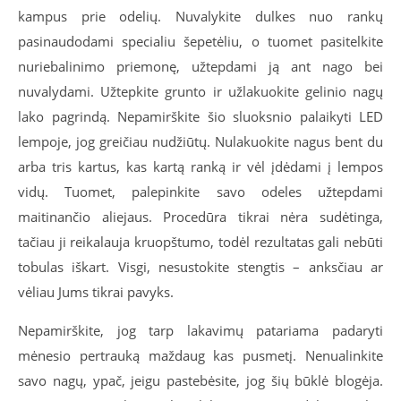
kampus prie odelių. Nuvalykite dulkes nuo rankų
pasinaudodami specialiu šepetėliu, o tuomet pasitelkite
nuriebalinimo priemonę, užtepdami ją ant nago bei
nuvalydami. Užtepkite grunto ir užlakuokite gelinio nagų
lako pagrindą. Nepamirškite šio sluoksnio palaikyti LED
lempoje, jog greičiau nudžiūtų. Nulakuokite nagus bent du
arba tris kartus, kas kartą ranką ir vėl įdėdami į lempos
vidų. Tuomet, palepinkite savo odeles užtepdami
maitinančio aliejaus. Procedūra tikrai nėra sudėtinga,
tačiau ji reikalauja kruopštumo, todėl rezultatas gali nebūti
tobulas iškart. Visgi, nesustokite stengtis – anksčiau ar
vėliau Jums tikrai pavyks.
Nepamirškite, jog tarp lakavimų patariama padaryti
mėnesio pertrauką maždaug kas pusmetį. Nenualinkite
savo nagų, ypač, jeigu pastebėsite, jog šių būklė blogėja.