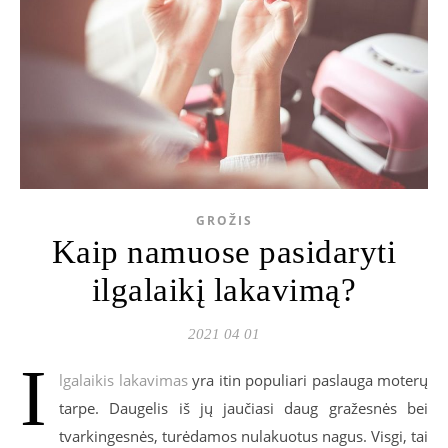
GROŽIS
Kaip namuose pasidaryti
ilgalaikį lakavimą?
2021 04 01
I
lgalaikis lakavimas
yra itin populiari paslauga moterų
tarpe. Daugelis iš jų jaučiasi daug gražesnės bei
tvarkingesnės, turėdamos nulakuotus nagus. Visgi, tai