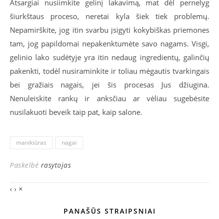
Atsargiai nusiimkite gelinį lakavimą, mat dėl pernelyg
šiurkštaus proceso, neretai kyla šiek tiek problemų.
Nepamirškite, jog itin svarbu įsigyti kokybiškas priemones
tam, jog papildomai nepakenktumėte savo nagams. Visgi,
gelinio lako sudėtyje yra itin nedaug ingredientų, galinčių
pakenkti, todėl nusiraminkite ir toliau mėgautis tvarkingais
bei gražiais nagais, jei šis procesas Jus džiugina.
Nenuleiskite rankų ir anksčiau ar vėliau sugebėsite
nusilakuoti beveik taip pat, kaip salone.
manikiūras
nagai
Paskelbė
rasytojas
‹
›
×
PANAŠŪS STRAIPSNIAI