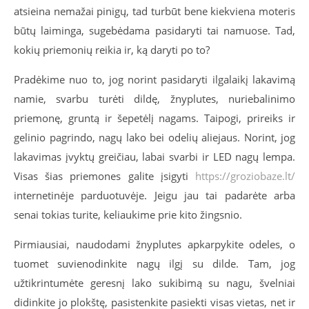
atsieina nemažai pinigų, tad turbūt bene kiekviena moteris
būtų laiminga, sugebėdama pasidaryti tai namuose. Tad,
kokių priemonių reikia ir, ką daryti po to?
Pradėkime nuo to, jog norint pasidaryti ilgalaikį lakavimą
namie, svarbu turėti dildę, žnyplutes, nuriebalinimo
priemonę, gruntą ir šepetėlį nagams. Taipogi, prireiks ir
gelinio pagrindo, nagų lako bei odelių aliejaus. Norint, jog
lakavimas įvyktų greičiau, labai svarbi ir LED nagų lempa.
Visas šias priemones galite įsigyti
https://groziobaze.lt/
internetinėje parduotuvėje. Jeigu jau tai padarėte arba
senai tokias turite, keliaukime prie kito žingsnio.
Pirmiausiai, naudodami žnyplutes apkarpykite odeles, o
tuomet suvienodinkite nagų ilgį su dilde. Tam, jog
užtikrintumėte geresnį lako sukibimą su nagu, švelniai
didinkite jo plokštę, pasistenkite pasiekti visas vietas, net ir