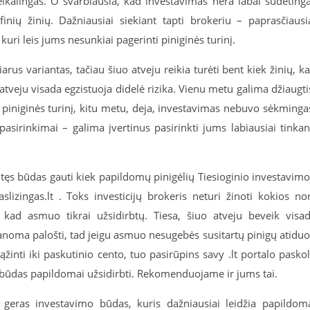
kalingas. O svarbiausia, kad investavimas nėra labai sudėting
inių žinių. Dažniausiai siekiant tapti brokeriu – paprasčiausi
kuri leis jums nesunkiai pagerinti piniginės turinį.
rus variantas, tačiau šiuo atveju reikia turėti bent kiek žinių, k
atveju visada egzistuoja didelė rizika. Vienu metu galima džiaugti
 piniginės turinį, kitu metu, deja, investavimas nebuvo sėkminga
 pasirinkimai – galima įvertinus pasirinkti jums labiausiai tinkan
itęs būdas gauti kiek papildomų pinigėlių Tiesioginio investavimo
lizingas.lt . Toks investicijų brokeris neturi žinoti kokios no
, kad asmuo tikrai užsidirbtų. Tiesa, šiuo atveju beveik visa
anoma palošti, tad jeigu asmuo nesugebės susitartų pinigų atiduo
rąžinti iki paskutinio cento, tuo pasirūpins savy .lt portalo pasko
us būdas papildomai užsidirbti. Rekomenduojame ir jums tai.
i geras investavimo būdas, kuris dažniausiai leidžia papildom