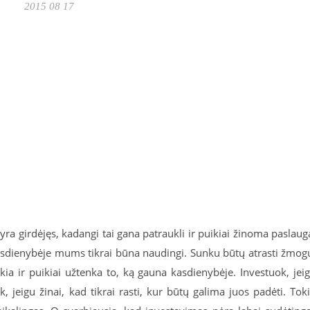
2015 08 17
ra girdėjęs, kadangi tai gana patraukli ir puikiai žinoma paslaug
 kasdienybėje mums tikrai būna naudingi. Sunku būtų atrasti žmog
kia ir puikiai užtenka to, ką gauna kasdienybėje. Investuok, jei
, jeigu žinai, kad tikrai rasti, kur būtų galima juos padėti. Tok