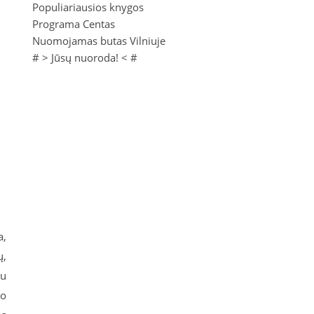
Populiariausios knygos
Programa Centas
Nuomojamas butas Vilniuje
# >
Jūsų nuoroda!
< #
a,
ų,
gu
io