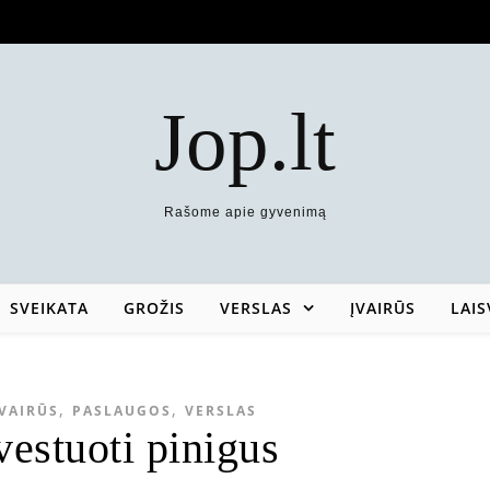
Jop.lt
Rašome apie gyvenimą
SVEIKATA
GROŽIS
VERSLAS
ĮVAIRŪS
LAIS
,
,
ĮVAIRŪS
PASLAUGOS
VERSLAS
vestuoti pinigus