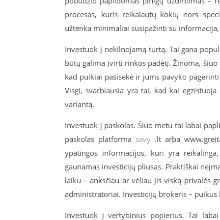
pobūdžio papildomas pinigų uždirbimas – rei
procesas, kuris reikalautų kokių nors specif
užtenka minimaliai susipažinti su informacija, 
Investuok į nekilnojamą turtą. Tai gana populia
būtų galima įvirti rinkos padėtį. Žinoma, šiuo 
kad puikiai pasisekė ir jums pavyko pagerinti
Visgi, svarbiausia yra tai, kad kai egzistuoja
variantą.
Investuok į paskolas. Šiuo metu tai labai papl
paskolas platforma
savy
.lt arba www.greitas
ypatingos informacijos, kuri yra reikalinga
gaunamas investicijų pliusas. Praktiškai neįm
laiku – anksčiau ar vėliau jis viską privalės g
administratoriai. Investicijų brokeris – puik
Investuok į vertybinius popierius. Tai laba