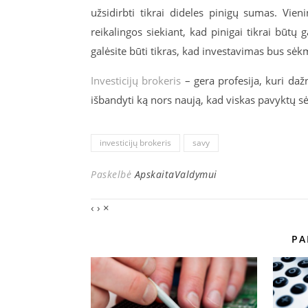
užsidirbti tikrai dideles pinigų sumas. Vien
reikalingos siekiant, kad pinigai tikrai būtų g
galėsite būti tikras, kad investavimas bus sėkmi
Investicijų brokeris
– gera profesija, kuri daž
išbandyti ką nors naują, kad viskas pavyktų s
investicijų brokeris
savy
Paskelbė
ApskaitaValdymui
‹
›
×
PA