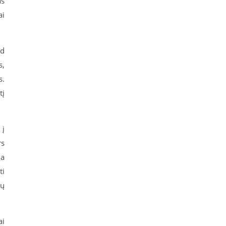
as
ai
ad
s,
s.
tį
 į
rs
da
ti
lų
ai