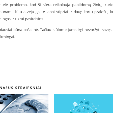
intelė problema, kad ši sfera reikalauja papildomų žinių, kuri
aunami. Kitu atveju galite labai stipriai ir daug kartų pralošti, k
ngas ir tikrai pasiteisins.
niausiai būna pašalinė. Tačiau siūlome jums irgi nevaržyti savęs 
ėkmingai.
NAŠŪS STRAIPSNIAI