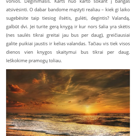
vonios. Deginimasis. Karts nuo karto šokant į bangas
atsivėsinti. O dabar bandome mąstyti realiau – kiek gi laiko
sugebėsite taip tiesiog ilsėtis, gulėti, degintis? Valandą,
galbūt dvi. Jei turite gerą knygą ir kur nors šalia yra skėtis
(nes saulės tikrai greitai jau bus per daug), greičiausiai
galite puikiai jaustis ir kelias valandas. Tačiau vis tiek visos
dienos vien knygos skaitymui bus tikrai per daug.
Ieškokime pramogų toliau.