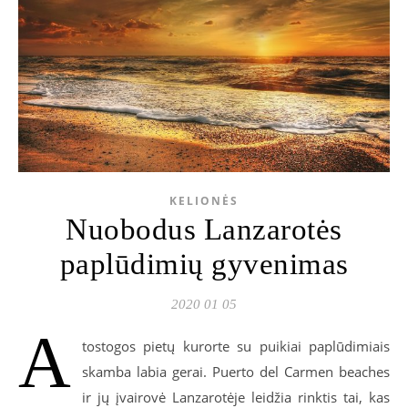
KELIONĖS
Nuobodus Lanzarotės
paplūdimių gyvenimas
2020 01 05
A
tostogos pietų kurorte su puikiai paplūdimiais
skamba labia gerai. Puerto del Carmen beaches
ir jų įvairovė Lanzarotėje leidžia rinktis tai, kas