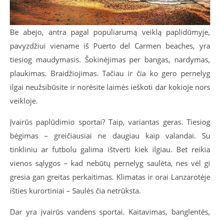
Be abejo, antra pagal populiarumą veiklą paplidūmyje,
pavyzdžiui viename iš Puerto del Carmen beaches, yra
tiesiog maudymasis. Šokinėjimas per bangas, nardymas,
plaukimas. Braidžiojimas. Tačiau ir čia ko gero pernelyg
ilgai neužsibūsite ir norėsite laimės ieškoti dar kokioje nors
veikloje.
Įvairūs paplūdimio sportai? Taip, variantas geras. Tiesiog
bėgimas – greičiausiai ne daugiau kaip valandai. Su
tinkliniu ar futbolu galima ištverti kiek ilgiau. Bet reikia
vienos sąlygos – kad nebūtų pernelyg saulėta, nes vėl gi
gresia gan greitas perkaitimas. Klimatas ir orai Lanzarotėje
išties kurortiniai – Saulės čia netrūksta.
Dar yra įvairūs vandens sportai. Kaitavimas, banglentės,