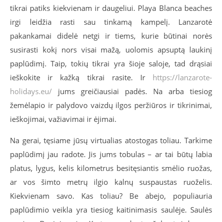
tikrai patiks kiekvienam ir daugeliui. Playa Blanca beaches
irgi leidžia rasti sau tinkamą kampelį. Lanzarotė
pakankamai didelė netgi ir tiems, kurie būtinai norės
susirasti kokį nors visai mažą, uolomis apsuptą laukinį
paplūdimį. Taip, tokių tikrai yra šioje saloje, tad drąsiai
ieškokite ir kažką tikrai rasite. Ir
https://lanzarote-
holidays.eu/
jums greičiausiai padės. Na arba tiesiog
žemėlapio ir palydovo vaizdų ilgos peržiūros ir tikrinimai,
ieškojimai, važiavimai ir ėjimai.
Na gerai, tęsiame jūsų virtualias atostogas toliau. Tarkime
paplūdimį jau radote. Jis jums tobulas – ar tai būtų labia
platus, lygus, kelis kilometrus besitęsiantis smėlio ruožas,
ar vos šimto metrų ilgio kalnų suspaustas ruoželis.
Kiekvienam savo. Kas toliau? Be abejo, populiauria
paplūdimio veikla yra tiesiog kaitinimasis saulėje. Saulės