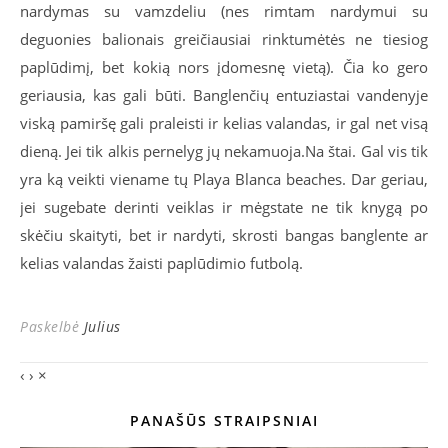
nardymas su vamzdeliu (nes rimtam nardymui su
deguonies balionais greičiausiai rinktumėtės ne tiesiog
paplūdimį, bet kokią nors įdomesnę vietą). Čia ko gero
geriausia, kas gali būti. Banglenčių entuziastai vandenyje
viską pamiršę gali praleisti ir kelias valandas, ir gal net visą
dieną. Jei tik alkis pernelyg jų nekamuoja.Na štai. Gal vis tik
yra ką veikti viename tų Playa Blanca beaches. Dar geriau,
jei sugebate derinti veiklas ir mėgstate ne tik knygą po
skėčiu skaityti, bet ir nardyti, skrosti bangas banglente ar
kelias valandas žaisti paplūdimio futbolą.
Paskelbė
Julius
‹
›
×
PANAŠŪS STRAIPSNIAI