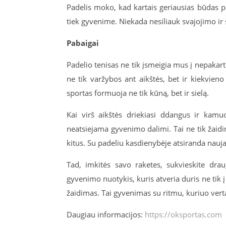
Padelis moko, kad kartais geriausias būdas pasiek
tiek gyvenime. Niekada nesiliauk svajojimo ir s
Pabaigai
Padelio tenisas ne tik įsmeigia mus į nepakart
ne tik varžybos ant aikštės, bet ir kiekvien
sportas formuoja ne tik kūną, bet ir sielą.
Kai virš aikštės driekiasi ddangus ir kam
neatsiejama gyvenimo dalimi. Tai ne tik žaidima
kitus. Su padeliu kasdienybėje atsiranda nauj
Tad, imkitės savo raketes, sukvieskite draug
gyvenimo nuotykis, kuris atveria duris ne tik į 
žaidimas. Tai gyvenimas su ritmu, kuriuo vert
Daugiau informacijos:
https://oksportas.com