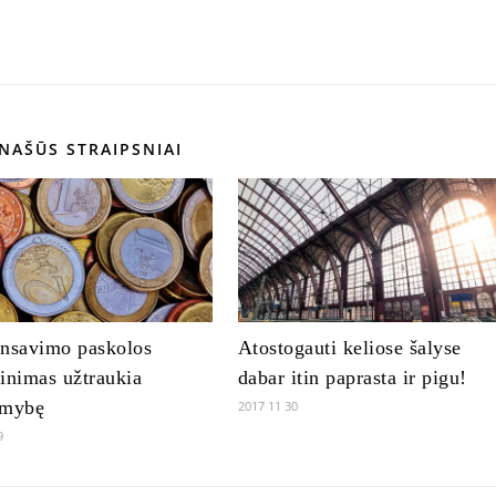
NAŠŪS STRAIPSNIAI
ansavimo paskolos
Atostogauti keliose šalyse
inimas užtraukia
dabar itin paprasta ir pigu!
omybę
2017 11 30
9