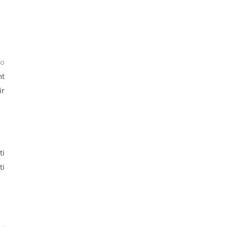
io
nt
ir
ti
ti