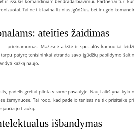
et ir iššūkis komandiniam bendradarbiavimui. Partneriai turi kur
ronizuotai. Tai ne tik lavina fizinius įgūdžius, bet ir ugdo komandi
nalams: ateities žaidimas
ų – prieinamumas. Mažesnė aikštė ir specialūs kamuoliai leidž
 tarpu patyrę tenisininkai atranda savo įgūdžių papildymo šaltin
bandyti kažką naujo.
lis, padelis greitai plinta visame pasaulyje. Nauji aikštynai kyla 
uose žemynuose. Tai rodo, kad padelio tenisas ne tik prisitaikė pr
 jaučia jo trauką.
intelektualus išbandymas