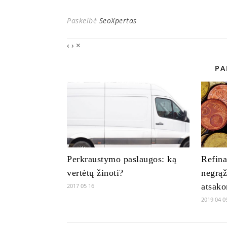
Paskelbė
SeoXpertas
‹
›
×
PA
Perkraustymo paslaugos: ką
Refin
vertėtų žinoti?
negrąž
atsak
2017 05 16
2019 04 0