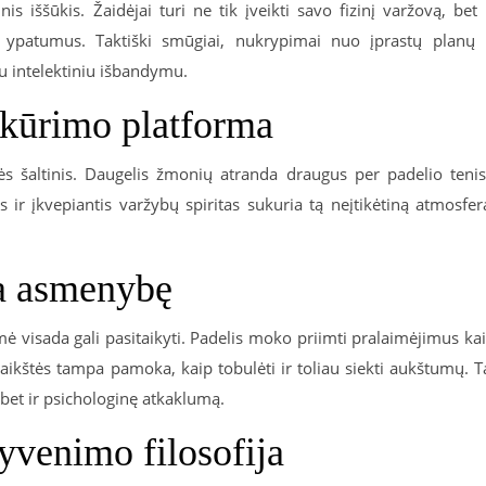
inis iššūkis. Žaidėjai turi ne tik įveikti savo fizinį varžovą, bet 
ės ypatumus. Taktiški smūgiai, nukrypimai nuo įprastų planų 
kru intelektiniu išbandymu.
 kūrimo platforma
tės šaltinis. Daugelis žmonių atranda draugus per padelio teni
ir įkvepiantis varžybų spiritas sukuria tą neįtikėtiną atmosfer
ja asmenybę
mė visada gali pasitaikyti. Padelis moko priimti pralaimėjimus ka
ikštės tampa pamoka, kaip tobulėti ir toliau siekti aukštumų. T
 bet ir psichologinę atkaklumą.
gyvenimo filosofija