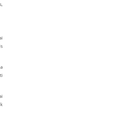
s,
ai
is
pa
ti
ai
ik