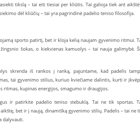
ti tikslą – tai eiti tiesiai per kliūtis. Tai galioja tiek ant aikštė
iekimo dėl kliūčių – tai yra pagrindinė padelio teniso filosofija.
ojamą sporto patirtį, bet ir kloja kelią naujam gyvenimo ritmui. T
o žingsnio šokas, o kiekvienas kamuolys – tai nauja galimybė. Š
uolys skrenda iš rankos į ranką, pajuntame, kad padelis tam
s, tai gyvenimo stilius, kuriuo kviečiame dalintis, kurti ir įkvėp
as ritmas, kupinas energijos, smagumo ir draugijos.
us ir patirkite padelio teniso stebuklą. Tai ne tik sportas. T
aikštę, bet ir į naują, dinamišką gyvenimo stilių. Padelis – tai ne t
a dalyvauti.