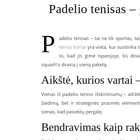
Padelio tenisas – 
P
adelio tenisas – tai ne tik sportas, 
teniso kortai
yra vieta, kur susitinka t
to, kad jis gimė Ispanijoje, šis di
squash’o dvasią į vieną paketą.
Aikštė, kurios vartai
Vienas iš padelio teniso išskirtinumų – aikštė
žaidimą, bet ir strateginės prasmės elementų.
sienas, kad pasiektų pergalę.
Bendravimas kaip rak