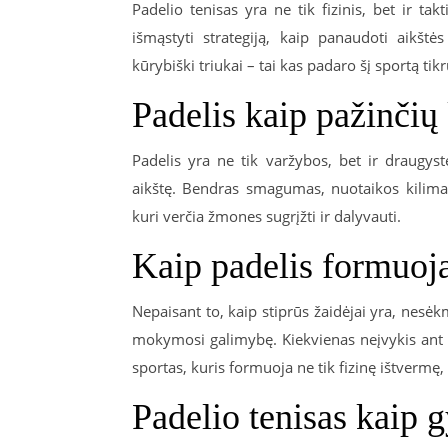
Padelio tenisas yra ne tik fizinis, bet ir takt
išmąstyti strategiją, kaip panaudoti aikšt
kūrybiški triukai – tai kas padaro šį sportą ti
Padelis kaip pažinčių
Padelis yra ne tik varžybos, bet ir draugys
aikštę. Bendras smagumas, nuotaikos kilimas 
kuri verčia žmones sugrįžti ir dalyvauti.
Kaip padelis formuo
Nepaisant to, kaip stiprūs žaidėjai yra, nesėk
mokymosi galimybę. Kiekvienas neįvykis ant a
sportas, kuris formuoja ne tik fizinę ištvermę,
Padelio tenisas kaip 