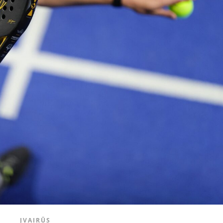
ĮVAIRŪS