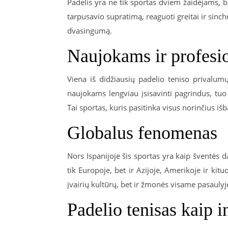
Padelis yra ne tik sportas dviem žaidėjams, b
tarpusavio supratimą, reaguoti greitai ir sinch
dvasingumą.
Naujokams ir profesio
Viena iš didžiausių padelio teniso privalum
naujokams lengviau įsisavinti pagrindus, tuo
Tai sportas, kuris pasitinka visus norinčius iš
Globalus fenomenas
Nors Ispanijoje šis sportas yra kaip šventės da
tik Europoje, bet ir Azijoje, Amerikoje ir kit
įvairių kultūrų, bet ir žmonės visame pasaulyje
Padelio tenisas kaip 