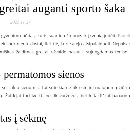
greitai auganti sporto šaka
2023 11 27
tai gyvenimo būdas, kuris suartina žmones ir įkvepia judėti.
Padel
iek sporto entuziastai, tiek tie, kurie atėjo atsipalaiduoti. Nepaisa
namiškas žaidimas greitai užvaldė pasaulį, sujungdamas teniso 
 – permatomos sienos
 su stiklo sienomis. Tai suteikia ne tik estetinį malonumą žiūrin
 Žaidėjai turi įveikti ne tik varžovus, bet ir taktiškai panaudo
tas į sėkmę