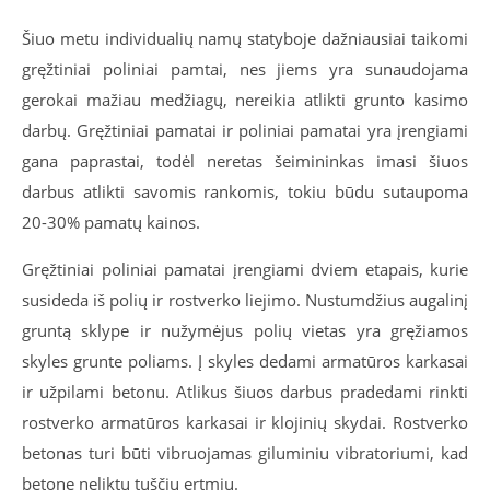
Šiuo metu individualių namų statyboje dažniausiai taikomi
gręžtiniai poliniai pamtai, nes jiems yra sunaudojama
gerokai mažiau medžiagų, nereikia atlikti grunto kasimo
darbų. Gręžtiniai pamatai ir poliniai pamatai yra įrengiami
gana paprastai, todėl neretas šeimininkas imasi šiuos
darbus atlikti savomis rankomis, tokiu būdu sutaupoma
20-30% pamatų kainos.
Gręžtiniai poliniai pamatai įrengiami dviem etapais, kurie
susideda iš polių ir rostverko liejimo. Nustumdžius augalinį
gruntą sklype ir nužymėjus polių vietas yra gręžiamos
skyles grunte poliams. Į skyles dedami armatūros karkasai
ir užpilami betonu. Atlikus šiuos darbus pradedami rinkti
rostverko armatūros karkasai ir klojinių skydai. Rostverko
betonas turi būti vibruojamas giluminiu vibratoriumi, kad
betone neliktų tuščių ertmių.