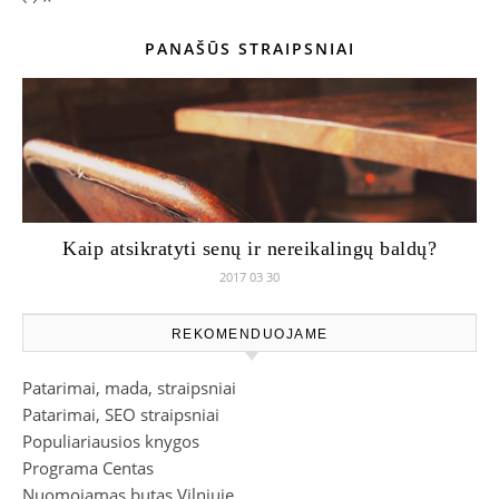
PANAŠŪS STRAIPSNIAI
Kaip atsikratyti senų ir nereikalingų baldų?
2017 03 30
REKOMENDUOJAME
Patarimai, mada, straipsniai
Patarimai, SEO straipsniai
Populiariausios knygos
Programa Centas
Nuomojamas butas Vilniuje