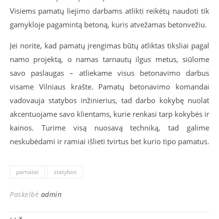
Visiems pamatų liejimo darbams atlikti reikėtų naudoti tik
gamykloje pagamintą betoną, kuris atvežamas betonvežiu.
Jei norite, kad pamatų įrengimas būtų atliktas tiksliai pagal
namo projektą, o namas tarnautų ilgus metus, siūlome
savo paslaugas – atliekame visus betonavimo darbus
visame Vilniaus krašte. Pamatų betonavimo komandai
vadovauja statybos inžinierius, tad darbo kokybę nuolat
akcentuojame savo klientams, kurie renkasi tarp kokybės ir
kainos. Turime visą nuosavą techniką, tad galime
neskubėdami ir ramiai išlieti tvirtus bet kurio tipo pamatus.
pamatai
statybos
Paskelbė
admin
‹
›
×