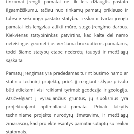
tinkamai įrengti pamatai ne tik leis džiaugtis pastato
ilgaamžiškumu, tačiau nuo tinkamų pamatų priklauso ir
tolesnė sėkminga pastato statyba. Tiksliai ir tvirtai įrengti
pamatai leis lengviau atlikti mūro, stogo įrengimo darbus.
Kiekvienas statybininkas patvirtins, kad kaltė dėl namo
neteisingos geometrijos verčiama brokuotiems pamatams,
todėl šiame statybų etape nederėtų taupyti ir medžiagų
sąskaita.
Pamatų įrengimas yra pradedamas turint būsimo namo ar
statinio techninį projektą, prieš jį rengiant sklype privalo
būti atliekami visi reikiami tyrimai: geodezija ir geologija.
Atsižvelgiant į vyraujančius gruntus, jų sluoksnius yra
projektuojami optimaliausi pamatai. Privalu laikytis
techniniame projekte nurodytų išmatavimų ir medžiagų
žiniaraščių, kad projekte esantys pamatai sutaptų su realiai
statomais.