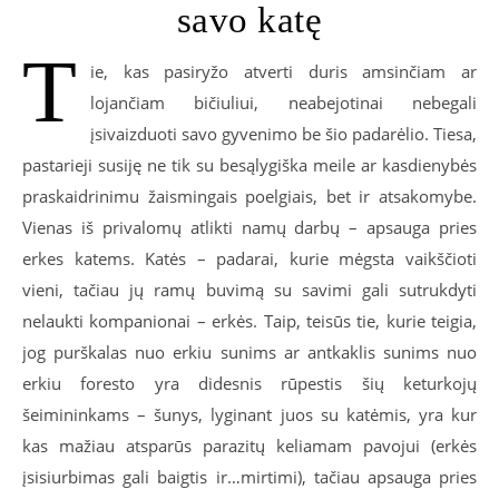
savo katę
T
ie, kas pasiryžo atverti duris amsinčiam ar
lojančiam bičiuliui, neabejotinai nebegali
įsivaizduoti savo gyvenimo be šio padarėlio. Tiesa,
pastarieji susiję ne tik su besąlygiška meile ar kasdienybės
praskaidrinimu žaismingais poelgiais, bet ir atsakomybe.
Vienas iš privalomų atlikti namų darbų – apsauga pries
erkes katems. Katės – padarai, kurie mėgsta vaikščioti
vieni, tačiau jų ramų buvimą su savimi gali sutrukdyti
nelaukti kompanionai – erkės. Taip, teisūs tie, kurie teigia,
jog purškalas nuo erkiu sunims ar antkaklis sunims nuo
erkiu foresto yra didesnis rūpestis šių keturkojų
šeimininkams – šunys, lyginant juos su katėmis, yra kur
kas mažiau atsparūs parazitų keliamam pavojui (erkės
įsisiurbimas gali baigtis ir…mirtimi), tačiau apsauga pries