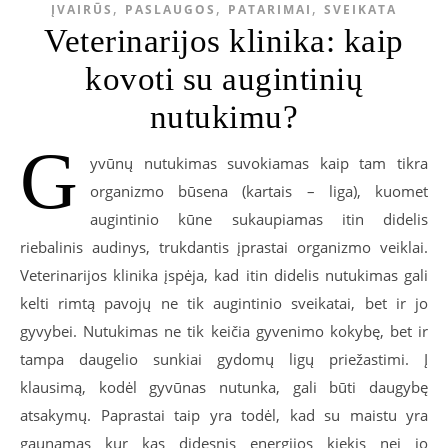
,
,
,
ĮVAIRŪS
PASLAUGOS
PATARIMAI
SVEIKATA
Veterinarijos klinika: kaip
kovoti su augintinių
nutukimu?
G
yvūnų nutukimas suvokiamas kaip tam tikra
organizmo būsena (kartais – liga), kuomet
augintinio kūne sukaupiamas itin didelis
riebalinis audinys, trukdantis įprastai organizmo veiklai.
Veterinarijos klinika įspėja, kad itin didelis nutukimas gali
kelti rimtą pavojų ne tik augintinio sveikatai, bet ir jo
gyvybei. Nutukimas ne tik keičia gyvenimo kokybę, bet ir
tampa daugelio sunkiai gydomų ligų priežastimi. Į
klausimą, kodėl gyvūnas nutunka, gali būti daugybę
atsakymų. Paprastai taip yra todėl, kad su maistu yra
gaunamas kur kas didesnis energijos kiekis nei jo