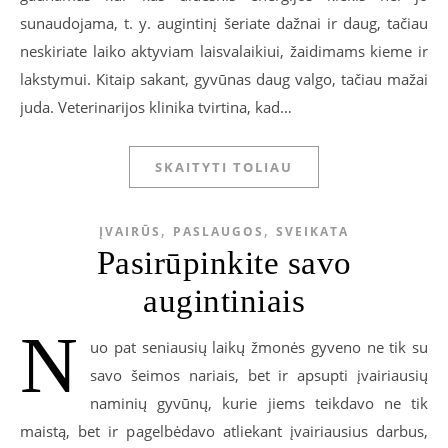
sunaudojama, t. y. augintinį šeriate dažnai ir daug, tačiau
neskiriate laiko aktyviam laisvalaikiui, žaidimams kieme ir
lakstymui. Kitaip sakant, gyvūnas daug valgo, tačiau mažai
juda. Veterinarijos klinika tvirtina, kad…
SKAITYTI TOLIAU
,
,
ĮVAIRŪS
PASLAUGOS
SVEIKATA
Pasirūpinkite savo
augintiniais
N
uo pat seniausių laikų žmonės gyveno ne tik su
savo šeimos nariais, bet ir apsupti įvairiausių
naminių gyvūnų, kurie jiems teikdavo ne tik
maistą, bet ir pagelbėdavo atliekant įvairiausius darbus,