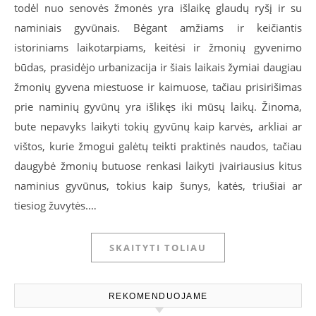
todėl nuo senovės žmonės yra išlaikę glaudų ryšį ir su
naminiais gyvūnais. Bėgant amžiams ir keičiantis
istoriniams laikotarpiams, keitėsi ir žmonių gyvenimo
būdas, prasidėjo urbanizacija ir šiais laikais žymiai daugiau
žmonių gyvena miestuose ir kaimuose, tačiau prisirišimas
prie naminių gyvūnų yra išlikęs iki mūsų laikų. Žinoma,
bute nepavyks laikyti tokių gyvūnų kaip karvės, arkliai ar
vištos, kurie žmogui galėtų teikti praktinės naudos, tačiau
daugybė žmonių butuose renkasi laikyti įvairiausius kitus
naminius gyvūnus, tokius kaip šunys, katės, triušiai ar
tiesiog žuvytės.…
SKAITYTI TOLIAU
REKOMENDUOJAME