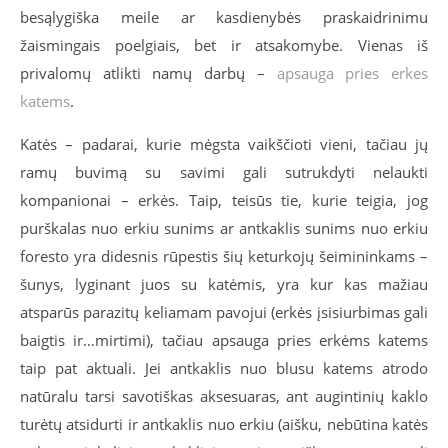
besąlygiška meile ar kasdienybės praskaidrinimu
žaismingais poelgiais, bet ir atsakomybe. Vienas iš
privalomų atlikti namų darbų –
apsauga pries erkes
katems
.
Katės – padarai, kurie mėgsta vaikščioti vieni, tačiau jų
ramų buvimą su savimi gali sutrukdyti nelaukti
kompanionai – erkės. Taip, teisūs tie, kurie teigia, jog
purškalas nuo erkiu sunims ar antkaklis sunims nuo erkiu
foresto yra didesnis rūpestis šių keturkojų šeimininkams –
šunys, lyginant juos su katėmis, yra kur kas mažiau
atsparūs parazitų keliamam pavojui (erkės įsisiurbimas gali
baigtis ir…mirtimi), tačiau apsauga pries erkėms katems
taip pat aktuali. Jei antkaklis nuo blusu katems atrodo
natūralu tarsi savotiškas aksesuaras, ant augintinių kaklo
turėtų atsidurti ir antkaklis nuo erkiu (aišku, nebūtina katės