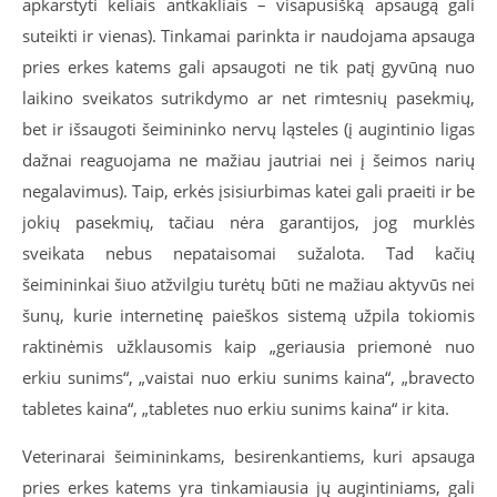
apkarstyti keliais antkakliais – visapusišką apsaugą gali
suteikti ir vienas). Tinkamai parinkta ir naudojama apsauga
pries erkes katems gali apsaugoti ne tik patį gyvūną nuo
laikino sveikatos sutrikdymo ar net rimtesnių pasekmių,
bet ir išsaugoti šeimininko nervų ląsteles (į augintinio ligas
dažnai reaguojama ne mažiau jautriai nei į šeimos narių
negalavimus). Taip, erkės įsisiurbimas katei gali praeiti ir be
jokių pasekmių, tačiau nėra garantijos, jog murklės
sveikata nebus nepataisomai sužalota. Tad kačių
šeimininkai šiuo atžvilgiu turėtų būti ne mažiau aktyvūs nei
šunų, kurie internetinę paieškos sistemą užpila tokiomis
raktinėmis užklausomis kaip „geriausia priemonė nuo
erkiu sunims“, „vaistai nuo erkiu sunims kaina“, „bravecto
tabletes kaina“, „tabletes nuo erkiu sunims kaina“ ir kita.
Veterinarai šeimininkams, besirenkantiems, kuri apsauga
pries erkes katems yra tinkamiausia jų augintiniams, gali