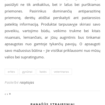
pasiūlyti ne tik antkaklius, bet ir lašus bei purškiamas
priemones. Pasirinkus dominančią antiparazitinę
priemonę, derėtų atidžiai perskaityti ant pastarosios
pateiktą informaciją. Produktai tarpusavyje skiriasi savo
poveikiu, vartojimo būdu, veikimo trukme bei kitais
niuansais, lemiančiais, ar jūsų augintinis bus tinkamai
apsaugotas nuo gamtoje tykančių pavojų. O apsaugoti
savo mažuosius būtina – jie visiškai priklausomi nuo mūsų
valios bei supratingumo.
erkės
gyvūnai
katės
veterinaras
Paskelbė
rasytojas
‹
›
×
PANAŠŪS STRAIPSNIAI