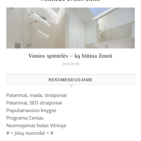
Vonios spintelės – ką būtina žinoti
2020 09 08
REKOMENDUOJAME
Patarimai, mada, straipsniai
Patarimai, SEO straipsniai
Populiariausios knygos
Programa Centas
Nuomojamas butas Vilniuje
# >
Jūsų nuoroda!
< #