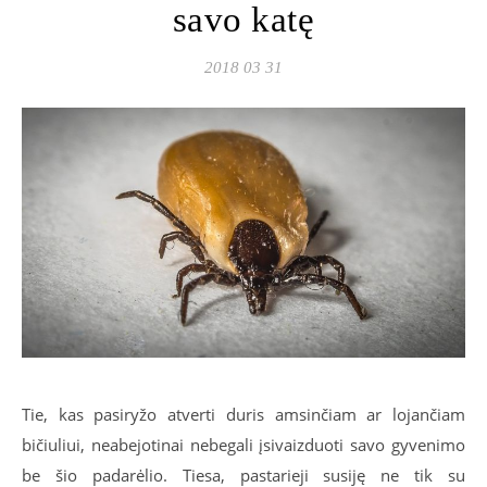
savo katę
2018 03 31
Tie, kas pasiryžo atverti duris amsinčiam ar lojančiam
bičiuliui, neabejotinai nebegali įsivaizduoti savo gyvenimo
be šio padarėlio. Tiesa, pastarieji susiję ne tik su