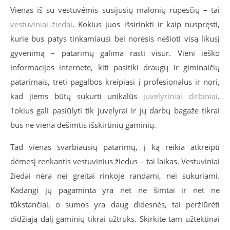
Vienas iš su vestuvėmis susijusių malonių rūpesčių – tai
vestuviniai žiedai
. Kokius juos išsirinkti ir kaip nuspręsti,
kurie bus patys tinkamiausi bei norėsis nešioti visą likusį
gyvenimą – patarimų galima rasti visur. Vieni ieško
informacijos internete, kiti pasitiki draugų ir giminaičių
patarimais, treti pagalbos kreipiasi į profesionalus ir nori,
kad jiems būtų sukurti unikalūs
juvelyriniai dirbiniai
.
Tokius gali pasiūlyti tik juvelyrai ir jų darbų bagaže tikrai
bus ne viena dešimtis išskirtinių gaminių.
Tad vienas svarbiausių patarimų, į ką reikia atkreipti
dėmesį renkantis vestuvinius žiedus – tai laikas. Vestuviniai
žiedai nėra nei greitai rinkoje randami, nei sukuriami.
Kadangi jų pagaminta yra net ne šimtai ir net ne
tūkstančiai, o sumos yra daug didesnės, tai peržiūrėti
didžiąją dalį gaminių tikrai užtruks. Skirkite tam užtektinai