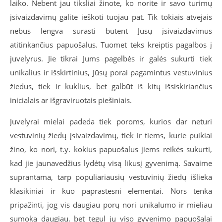
laiko. Nebent jau tiksliai žinote, ko norite ir savo turimų
įsivaizdavimų galite ieškoti tuojau pat. Tik tokiais atvejais
nebus lengva surasti būtent Jūsų įsivaizdavimus
atitinkančius papuošalus. Tuomet teks kreiptis pagalbos į
juvelyrus. Jie tikrai Jums pagelbės ir galės sukurti tiek
unikalius ir išskirtinius, Jūsų porai pagamintus vestuvinius
žiedus, tiek ir kuklius, bet galbūt iš kitų išsiskiriančius
inicialais ar išgraviruotais piešiniais.
Juvelyrai mielai padeda tiek poroms, kurios dar neturi
vestuvinių žiedų įsivaizdavimų, tiek ir tiems, kurie puikiai
žino, ko nori, t.y. kokius papuošalus jiems reikės sukurti,
kad jie jaunavedžius lydėtų visą likusį gyvenimą. Savaime
suprantama, tarp populiariausių vestuvinių žiedų išlieka
klasikiniai ir kuo paprastesni elementai. Nors tenka
pripažinti, jog vis daugiau porų nori unikalumo ir mieliau
sumoka daugiau, bet tegul jų viso gyvenimo papuošalai