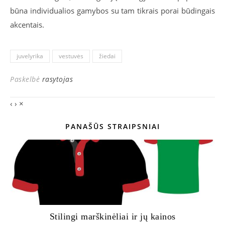
būna individualios gamybos su tam tikrais porai būdingais
akcentais.
juvelyrika
vestuvės
žiedai
Paskelbė
rasytojas
‹
›
×
PANAŠŪS STRAIPSNIAI
Stilingi marškinėliai ir jų kainos