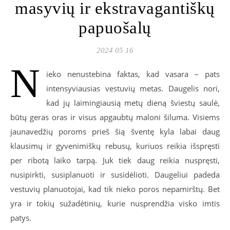
masyvių ir ekstravagantiškų
papuošalų
2024 05 16
N
ieko nenustebina faktas, kad vasara – pats
intensyviausias vestuvių metas. Daugelis nori,
kad jų laimingiausią metų dieną šviestų saulė,
būtų geras oras ir visus apgaubtų maloni šiluma. Visiems
jaunavedžių poroms prieš šią šventę kyla labai daug
klausimų ir gyvenimiškų rebusų, kuriuos reikia išspręsti
per ribotą laiko tarpą. Juk tiek daug reikia nuspręsti,
nusipirkti, susiplanuoti ir susidėlioti. Daugeliui padeda
vestuvių planuotojai, kad tik nieko poros nepamirštų. Bet
yra ir tokių sužadėtinių, kurie nusprendžia visko imtis
patys.