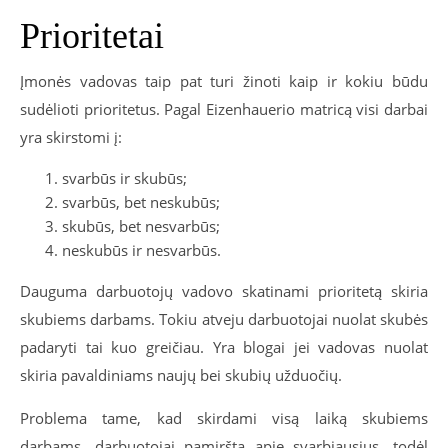
Prioritetai
Įmonės vadovas taip pat turi žinoti kaip ir kokiu būdu
sudėlioti prioritetus. Pagal Eizenhauerio matricą visi darbai
yra skirstomi į:
svarbūs ir skubūs;
svarbūs, bet neskubūs;
skubūs, bet nesvarbūs;
neskubūs ir nesvarbūs.
Dauguma darbuotojų vadovo skatinami prioritetą skiria
skubiems darbams. Tokiu atveju darbuotojai nuolat skubės
padaryti tai kuo greičiau. Yra blogai jei vadovas nuolat
skiria pavaldiniams naujų bei skubių užduočių.
Problema tame, kad skirdami visą laiką skubiems
darbams, darbuotojai pamiršta apie svarbiausius, todėl