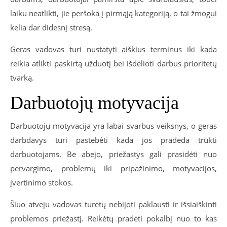
laiku neatlikti, jie peršoka į pirmąją kategoriją, o tai žmogui
kelia dar didesnį stresą.
Geras vadovas turi nustatyti aiškius terminus iki kada
reikia atlikti paskirtą užduotį bei išdėlioti darbus prioritetų
tvarką.
Darbuotojų motyvacija
Darbuotojų motyvacija yra labai svarbus veiksnys, o geras
darbdavys turi pastebėti kada jos pradeda trūkti
darbuotojams. Be abejo, priežastys gali prasidėti nuo
pervargimo, problemų iki pripažinimo, motyvacijos,
įvertinimo stokos.
Šiuo atveju vadovas turėtų nebijoti paklausti ir išsiaiškinti
problemos priežastį. Reikėtų pradėti pokalbį nuo to kas