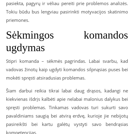
pasiekta, pagyrų ir vėliau pereiti prie problemos analizės.
Tokiu būdu bus lengviau pasirinkti motyvacijos skatinimo
priemones.
Sėkmingos
komandos
ugdymas
Stipri komanda – sėkmės pagrindas. Labai svarbu, kad
vadovas žinotų kaip ugdyti komandos silpnąsias puses bei
mokėti spręsti atsiradusias problemas.
Šiam darbui reikia tikrai labai daug drąsos, kadangi ne
kiekvienas išdrįs kalbėti apie nelabai malonius dalykus bei
spręsti problemas. Tinkamas vadovas turi sukurti savo
pavaldiniams saugią bei atvirą erdvę, kurioje jie nebijotų
pasireikšti bei kartu galėtų vystyti savo bendrąsias
kompetencijas.