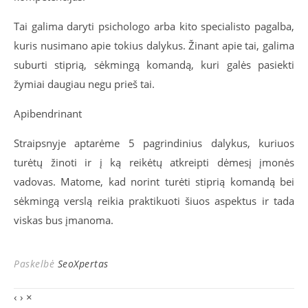
Tai galima daryti psichologo arba kito specialisto pagalba,
kuris nusimano apie tokius dalykus. Žinant apie tai, galima
suburti stiprią, sėkmingą komandą, kuri galės pasiekti
žymiai daugiau negu prieš tai.
Apibendrinant
Straipsnyje aptarėme 5 pagrindinius dalykus, kuriuos
turėtų žinoti ir į ką reikėtų atkreipti dėmesį įmonės
vadovas. Matome, kad norint turėti stiprią komandą bei
sėkmingą verslą reikia praktikuoti šiuos aspektus ir tada
viskas bus įmanoma.
Paskelbė
SeoXpertas
‹
›
×