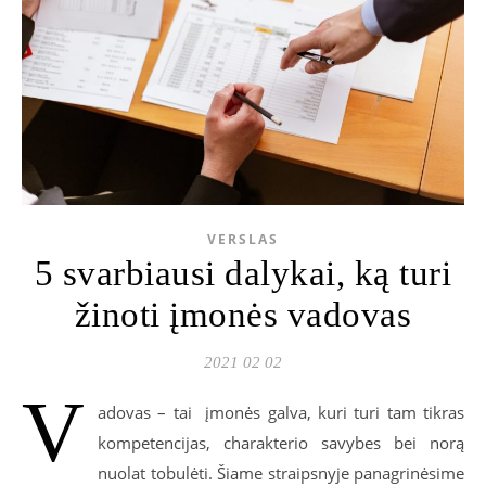
VERSLAS
5 svarbiausi dalykai, ką turi
žinoti įmonės vadovas
2021 02 02
V
adovas – tai įmonės galva, kuri turi tam tikras
kompetencijas, charakterio savybes bei norą
nuolat tobulėti. Šiame straipsnyje panagrinėsime