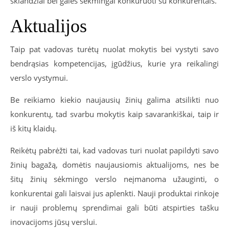
sklandžiai bei galės sėkmingai konkuruoti su konkurentais.
Aktualijos
Taip pat vadovas turėtų nuolat mokytis bei vystyti savo
bendrąsias kompetencijas, įgūdžius, kurie yra reikalingi
verslo vystymui.
Be reikiamo kiekio naujausių žinių galima atsilikti nuo
konkurentų, tad svarbu mokytis kaip savarankiškai, taip ir
iš kitų klaidų.
Reikėtų pabrėžti tai, kad vadovas turi nuolat papildyti savo
žinių bagažą, domėtis naujausiomis aktualijoms, nes be
šitų žinių sėkmingo verslo neįmanoma užauginti, o
konkurentai gali laisvai jus aplenkti. Nauji produktai rinkoje
ir nauji problemų sprendimai gali būti atspirties tašku
inovacijoms jūsų verslui.