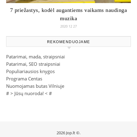
7 priežastys, kodėl augantiems vaikams naudinga
muzika
2020 12 27
REKOMENDUOJAME
Patarimai, mada, straipsniai
Patarimai, SEO straipsniai
Populiariausios knygos
Programa Centas
Nuomojamas butas Vilniuje
# >
Jūsų nuoroda!
< #
2026 Jop.lt ©.