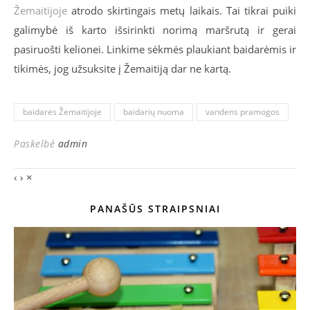
Žemaitijoje
atrodo skirtingais metų laikais. Tai tikrai puiki
galimybė iš karto išsirinkti norimą maršrutą ir gerai
pasiruošti kelionei. Linkime sėkmės plaukiant baidarėmis ir
tikimės, jog užsuksite į Žemaitiją dar ne kartą.
baidarės Žemaitijoje
baidarių nuoma
vandens pramogos
Paskelbė
admin
‹
›
×
PANAŠŪS STRAIPSNIAI