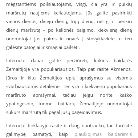
mėgstantiems poilsiautojams, visgi, čia yra ir puikių
maršrutų naujiems keliautojams. Jūs galite pasirinkti
vienos dienos, dviejų dienų, trijų dienų, net gi ir penkių
dienų maršrutą – po kelionės baigimo, kiekvieną dieną
nuomotojai jus paims ir nuveš į stovyklavietę, o ten
galėsite patogiai ir smagiai pailsėti.
Internete dabar galite peržiūrėti, kokios baidarės
Žemaitijoje yra populiariausios. Taip pat rasite Akmenos,
Jūros ir kitų Žemaitijos upių aprašymus su visomis
svarbiausiomis detalėmis. Ten yra ir kiekvieno populiaraus
maršruto aprašymai, tačiau jeigu norite kažko
ypatingesnio, tuomet baidarių Žemaitijoje nuomotojai
sukurs maršrutą tik pagal jūsų pageidavimus.
Interneto tinklapyje rasite ir daug nuotraukų, tad turėsite
galimybę pamatyti, kaip
plaukiojimas baidarėmis