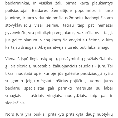
baidarininkai, ir visiškai žali, pirmą kartą plaukiantys
poilsiautojai. Baidarės Žemaitijoje populiarios ir tarp
jaunimo, ir tarp vidutinio amžiaus žmonių, kadangi čia yra
stovyklaviečių visai šeimai, tačiau taip pat nemažai
gyvenviečių yra pritaikytų renginiams, vakarėliams – taigi,
jūs galite planuoti vieną kartą čia atvykti su šeima, o kitą
kartą su draugais. Abejais atvejais turėtų būti labai smagu.
Viena iš įspūdingiausių upių, pasižyminčių gražiais šlaitais,
giliais slėniais, nuostabiai žaliuojančiais ąžuolais – Jūra. Tai
tikrai nuostabi upė, kurioje jūs galėsite pasidžiaugti ryšiu
su gamta. Jeigu mėgstate aštrius pojūčius, tuomet jums
baidarių specialistai gali parinkti maršrutą su labai
smagiais ir aštriais vingiais, nuolydžiais, taip pat ir
slenksčiais.
Nors Jūra yra puikiai pritaikyti pritaikyta daug nuotykių