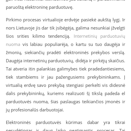
paruoštą elektroninę parduotuvę.
Pirkimo procesas virtualioje erdvėje pasiekė aukštą lygį. Ir
nors Lietuvoje jis dar tik įsibėgėja, galima nesunkiai įžvelgti
šios srities kilimo tendenciją.
Internetinių parduotuvių
nuoma
vis labiau populiarėja, o kartu su tuo daugėja ir
žmonių, siekiančių pradėti elektroninės prekybos verslą.
Daugėja internetinių parduotuvių, didėja ir pirkėjų skaičius.
Tai atveria itin palankias galimybes tiek pradedantiesiems,
tiek stambiems ir jau pažengusiems prekybininkams. Į
virtualią erdvę savo prekybą stengiasi perkelti vis didesnė
dalis prekybininkų, kuriems realizuoti šį tikslą padeda el
parduotuvės nuoma, šias paslaugas teikiančios įmonės ir
jų profesionalūs darbuotojai.
Elektroninės parduotuvės kūrimas dabar yra tikrai
nesudėtingas ir daug laiko neatimantis procesas. Tai