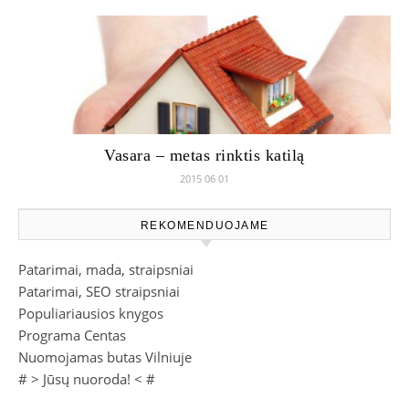
Vasara – metas rinktis katilą
2015 06 01
REKOMENDUOJAME
Patarimai, mada, straipsniai
Patarimai, SEO straipsniai
Populiariausios knygos
Programa Centas
Nuomojamas butas Vilniuje
# >
Jūsų nuoroda!
< #