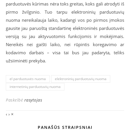
parduotuvės kūrimas nėra toks greitas, koks gali atrodyti iš
pirmo žvilgsnio. Tuo tarpu elektroninių parduotuvių
nuoma nereikalauja laiko, kadangi vos po pirmos įmokos
gausite jau paruoštą standartinę elektroninės parduotuvės
versiją su jau aktyvuotomis funkcijomis ir mokėjimais.
Nereikės nei gaišti laiko, nei rūpintis koregavimo ar
kodavimo darbais – visa tai bus jau padaryta, teliks
užsiiminėti prekyba.
el parduotuvės nuoma
elektroninių parduotuvių nuoma
internetinių parduotuvių nuoma
Paskelbė
rasytojas
‹
›
×
PANAŠŪS STRAIPSNIAI