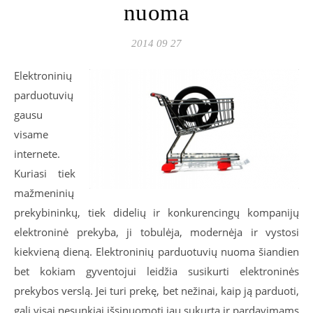
nuoma
2014 09 27
Elektroninių
parduotuvių
gausu
visame
internete.
Kuriasi tiek
mažmeninių
prekybininkų, tiek didelių ir konkurencingų kompanijų
elektroninė prekyba, ji tobulėja, modernėja ir vystosi
kiekvieną dieną. Elektroninių parduotuvių nuoma šiandien
bet kokiam gyventojui leidžia susikurti elektroninės
prekybos verslą. Jei turi prekę, bet nežinai, kaip ją parduoti,
gali visai nesunkiai išsinuomoti jau sukurtą ir pardavimams