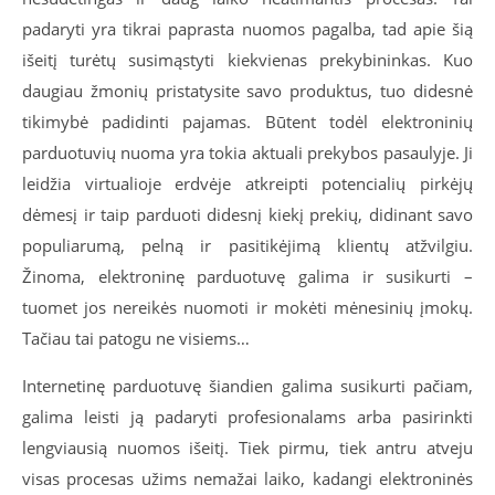
padaryti yra tikrai paprasta nuomos pagalba, tad apie šią
išeitį turėtų susimąstyti kiekvienas prekybininkas. Kuo
daugiau žmonių pristatysite savo produktus, tuo didesnė
tikimybė padidinti pajamas. Būtent todėl elektroninių
parduotuvių nuoma yra tokia aktuali prekybos pasaulyje. Ji
leidžia virtualioje erdvėje atkreipti potencialių pirkėjų
dėmesį ir taip parduoti didesnį kiekį prekių, didinant savo
populiarumą, pelną ir pasitikėjimą klientų atžvilgiu.
Žinoma, elektroninę parduotuvę galima ir susikurti –
tuomet jos nereikės nuomoti ir mokėti mėnesinių įmokų.
Tačiau tai patogu ne visiems…
Internetinę parduotuvę šiandien galima susikurti pačiam,
galima leisti ją padaryti profesionalams arba pasirinkti
lengviausią nuomos išeitį. Tiek pirmu, tiek antru atveju
visas procesas užims nemažai laiko, kadangi elektroninės