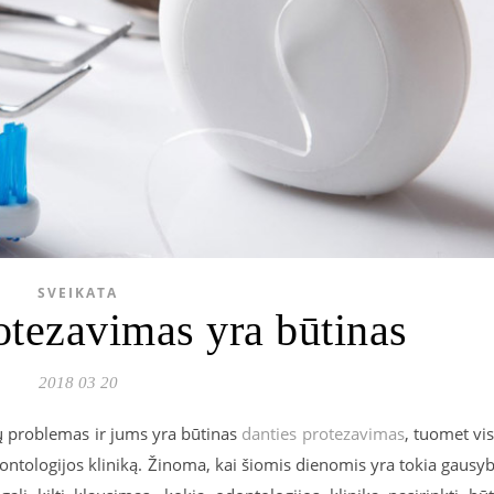
SVEIKATA
rotezavimas yra būtinas
2018 03 20
tų problemas ir jums yra būtinas
danties protezavimas
, tuomet vi
ontologijos kliniką. Žinoma, kai šiomis dienomis yra tokia gausy