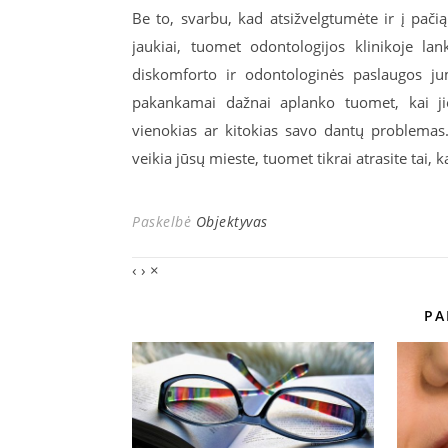
Be to, svarbu, kad atsižvelgtumėte ir į pačią 
jaukiai, tuomet odontologijos klinikoje la
diskomforto ir odontologinės paslaugos j
pakankamai dažnai aplanko tuomet, kai jie
vienokias ar kitokias savo dantų problemas. 
veikia jūsų mieste, tuomet tikrai atrasite tai, k
Paskelbė
Objektyvas
‹
›
×
PA