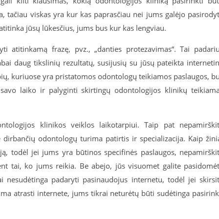
gali kilti klausimas, kokią odontologijos kliniką pasirinkti bū
ia, tačiau viskas yra kur kas paprasčiau nei jums galėjo pasirodyt
s atitinka jūsų lūkesčius, jums bus kur kas lengviau.
yti atitinkamą frazę, pvz., „danties protezavimas“. Tai padari
ai daug tikslinių rezultatų, susijusių su jūsų pateikta interneti
lapių, kuriuose yra pristatomos odontologų teikiamos paslaugos, b
avo laiko ir palyginti skirtingų odontologijos klinikų teikiam
ntologijos klinikos veiklos laikotarpiui. Taip pat nepamirški
dirbančių odontologų turima patirtis ir specializacija. Kaip žini
iją, todėl jei jums yra būtinos specifinės paslaugos, nepamirški
ent tai, ko jums reikia. Be abejo, jūs visuomet galite pasidomėt
ai nesudėtinga padaryti pasinaudojus internetu, todėl jei skirsi
lima atrasti internete, jums tikrai neturėtų būti sudėtinga pasirink