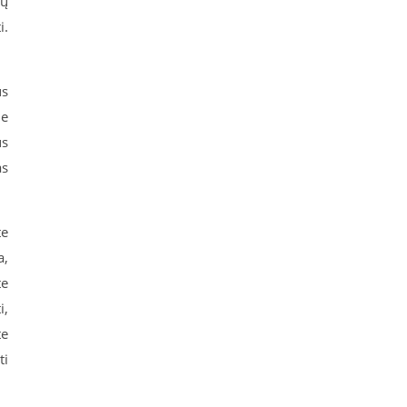
tų
i.
us
ne
us
as
te
a,
te
i,
te
ti