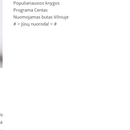
Populiariausios knygos
Programa Centas
Nuomojamas butas Vilniuje
# >
Jūsų nuoroda!
< #
sų
bė