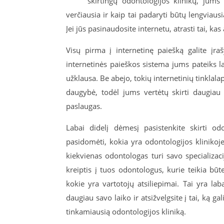
skirtingų odontologijos klinikų, jums 
verčiausia ir kaip tai padaryti būtų lengviaus
Jei jūs pasinaudosite internetu, atrasti tai, ka
Visų pirma į internetinę paiešką galite įraš
internetinės paieškos sistema jums pateiks lab
užklausa. Be abejo, tokių internetinių tinkla
daugybė, todėl jums vertėtų skirti daugiau s
paslaugas.
Labai didelį dėmesį pasistenkite skirti odo
pasidomėti, kokia yra odontologijos klinikoje 
kiekvienas odontologas turi savo specializac
kreiptis į tuos odontologus, kurie teikia būt
kokie yra vartotojų atsiliepimai. Tai yra lab
daugiau savo laiko ir atsižvelgsite į tai, ką ga
tinkamiausią odontologijos kliniką.