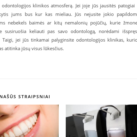
odontologijos klinikos atmosferą. Jei joje jūs jausitės patogiai 
nkytis jums bus kur kas mieliau. Jūs nejusite jokio papildo
ums nebekels baimės ar kitų nemalonių pojūčių, kurie žmon
 susiruošia keliauti pas savo odontologą, norėdami išspręs
Taigi, jei jūs tinkamai palyginsite odontologijos klinikas, kuri
as atitinka jūsų visus lūkesčius.
NAŠŪS STRAIPSNIAI