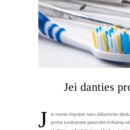
Jei danties p
J
ei norite išspręsti savo dabartines dan
pirma turėtumėte pasirinkti tinkamą od