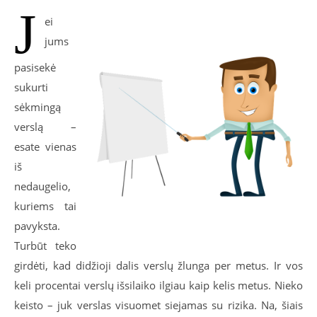
J
ei
jums
pasisekė
sukurti
sėkmingą
verslą –
esate vienas
iš
nedaugelio,
kuriems tai
pavyksta.
Turbūt teko
girdėti, kad didžioji dalis verslų žlunga per metus. Ir vos
keli procentai verslų išsilaiko ilgiau kaip kelis metus. Nieko
keisto – juk verslas visuomet siejamas su rizika. Na, šiais