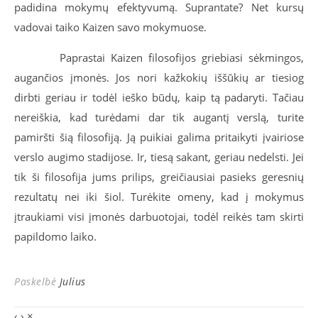
padidina mokymų efektyvumą. Suprantate? Net kursų
vadovai taiko Kaizen savo mokymuose.
Paprastai Kaizen filosofijos griebiasi sėkmingos,
augančios įmonės. Jos nori kažkokių iššūkių ar tiesiog
dirbti geriau ir todėl ieško būdų, kaip tą padaryti. Tačiau
nereiškia, kad turėdami dar tik augantį verslą, turite
pamiršti šią filosofiją. Ją puikiai galima pritaikyti įvairiose
verslo augimo stadijose. Ir, tiesą sakant, geriau nedelsti. Jei
tik ši filosofija jums prilips, greičiausiai pasieks geresnių
rezultatų nei iki šiol. Turėkite omeny, kad į mokymus
įtraukiami visi įmonės darbuotojai, todėl reikės tam skirti
papildomo laiko.
Paskelbė
Julius
‹
›
×