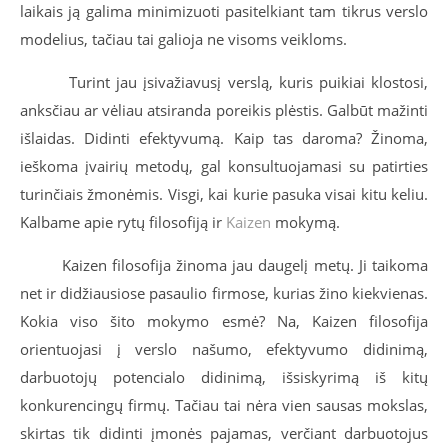
laikais ją galima minimizuoti pasitelkiant tam tikrus verslo
modelius, tačiau tai galioja ne visoms veikloms.
Turint jau įsivažiavusį verslą, kuris puikiai klostosi,
anksčiau ar vėliau atsiranda poreikis plėstis. Galbūt mažinti
išlaidas. Didinti efektyvumą. Kaip tas daroma? Žinoma,
ieškoma įvairių metodų, gal konsultuojamasi su patirties
turinčiais žmonėmis. Visgi, kai kurie pasuka visai kitu keliu.
Kalbame apie rytų filosofiją ir
Kaizen
mokymą.
Kaizen filosofija žinoma jau daugelį metų. Ji taikoma
net ir didžiausiose pasaulio firmose, kurias žino kiekvienas.
Kokia viso šito mokymo esmė? Na, Kaizen filosofija
orientuojasi į verslo našumo, efektyvumo didinimą,
darbuotojų potencialo didinimą, išsiskyrimą iš kitų
konkurencingų firmų. Tačiau tai nėra vien sausas mokslas,
skirtas tik didinti įmonės pajamas, verčiant darbuotojus