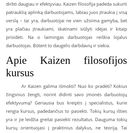
dirbti daugiau ir efektyviau. Kaizen filosofija padeda sukurti
patrauklią aplinką darbuotojams, labiau juos įtraukia į visą
verslą – tai yra, darbuotojai ne vien užsiima gamyba, bet
yra plačiau įtraukiami, skatinami siūlyti idėjas ir kitaip
prisidėti. Na o laimingas darbuotojas reiškia lojalus
darbuotojas. Būtent to daugelis darbdavių ir siekia.
Apie Kaizen filosofijos
kursus
Ar Kaizen galima išmokti? Nuo ko pradėti? Kokius
žingsnius žengti, norint didinti savo įmonės darbuotojų
efektyvumą? Geriausia bus kreiptis į specialistus, kurie
rengia kursus, padedančius to pasiekti. Tokių kursų išties
yra ir jie leidžia greitai pasiekti rezultatus. Dauguma tokių
kursų orientuojasi į praktinius dalykus, ne teoriją. Tai