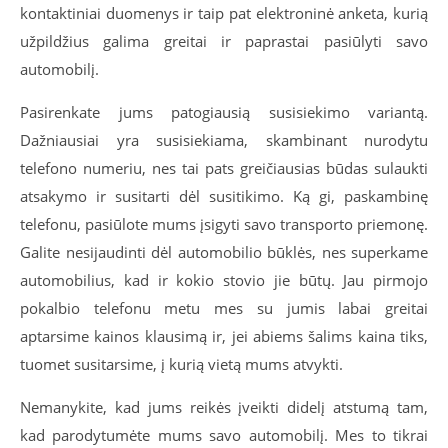
kontaktiniai duomenys ir taip pat elektroninė anketa, kurią
užpildžius galima greitai ir paprastai pasiūlyti savo
automobilį.
Pasirenkate jums patogiausią susisiekimo variantą.
Dažniausiai yra susisiekiama, skambinant nurodytu
telefono numeriu, nes tai pats greičiausias būdas sulaukti
atsakymo ir susitarti dėl susitikimo. Ką gi, paskambinę
telefonu, pasiūlote mums įsigyti savo transporto priemonę.
Galite nesijaudinti dėl automobilio būklės, nes superkame
automobilius, kad ir kokio stovio jie būtų. Jau pirmojo
pokalbio telefonu metu mes su jumis labai greitai
aptarsime kainos klausimą ir, jei abiems šalims kaina tiks,
tuomet susitarsime, į kurią vietą mums atvykti.
Nemanykite, kad jums reikės įveikti didelį atstumą tam,
kad parodytumėte mums savo automobilį. Mes to tikrai