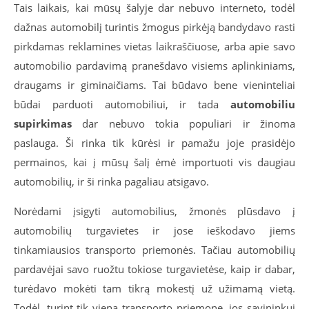
Tais laikais, kai mūsų šalyje dar nebuvo interneto, todėl
dažnas automobilį turintis žmogus pirkėją bandydavo rasti
pirkdamas reklamines vietas laikraščiuose, arba apie savo
automobilio pardavimą pranešdavo visiems aplinkiniams,
draugams ir giminaičiams. Tai būdavo bene vieninteliai
būdai parduoti automobiliui, ir tada
automobiliu
supirkimas
dar nebuvo tokia populiari ir žinoma
paslauga. Ši rinka tik kūrėsi ir pamažu joje prasidėjo
permainos, kai į mūsų šalį ėmė importuoti vis daugiau
automobilių, ir ši rinka pagaliau atsigavo.
Norėdami įsigyti automobilius, žmonės plūsdavo į
automobilių turgavietes ir jose ieškodavo jiems
tinkamiausios transporto priemonės. Tačiau automobilių
pardavėjai savo ruožtu tokiose turgavietėse, kaip ir dabar,
turėdavo mokėti tam tikrą mokestį už užimamą vietą.
Todėl, turint tik vieną transporto priemonę, jos savininkui