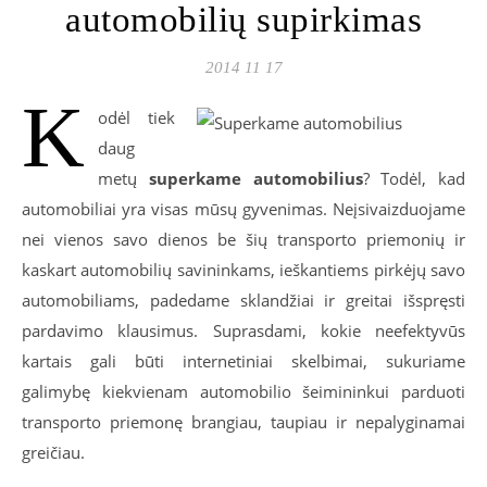
automobilių supirkimas
2014 11 17
K
odėl tiek
daug
metų
superkame automobilius
? Todėl, kad
automobiliai yra visas mūsų gyvenimas. Neįsivaizduojame
nei vienos savo dienos be šių transporto priemonių ir
kaskart automobilių savininkams, ieškantiems pirkėjų savo
automobiliams, padedame sklandžiai ir greitai išspręsti
pardavimo klausimus. Suprasdami, kokie neefektyvūs
kartais gali būti internetiniai skelbimai, sukuriame
galimybę kiekvienam automobilio šeimininkui parduoti
transporto priemonę brangiau, taupiau ir nepalyginamai
greičiau.