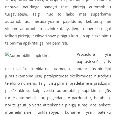
nebuvo naudinga bandyti rasti pirkėją automobilių
turgavietėse. Taigi, nuo to laiko mes superkame
automobilius, nesudarydami papildomų keblumų nei
vienam automobilio savininkui, t.y. jiems nebereikia ilgai
ieškoti pirkėjų ir eikvoti savo pinigus kurui, o apie skelbimų
talpinimą apskritai galima pamiršti.
Procedūra yra
paprastesnė ir, iš
tiesų, visiškai kitokia nei tuomet, kai potencialūs pirkėjai
jums skambina jūsų patalpintuose skelbimuose nurodytu
telefono numeriu. Taigi, visų pirma, pradėkime iš pradžių ir
paaiškinkime, kaip veikia automobilių supirkimas. Jūs
turite automobilį, kurį pageidaujate parduoti ir, be abejo,
norite gauti jo vertę atitinkančią pinigų sumą. Apsilankote
internetiniame tinklalapyje, kuriame yra pateikti