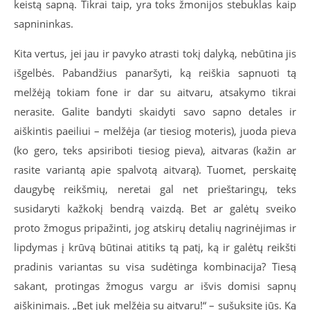
keistą sapną. Tikrai taip, yra toks žmonijos stebuklas kaip
sapnininkas.
Kita vertus, jei jau ir pavyko atrasti tokį dalyką, nebūtina jis
išgelbės. Pabandžius panaršyti, ką reiškia sapnuoti tą
melžėją tokiam fone ir dar su aitvaru, atsakymo tikrai
nerasite. Galite bandyti skaidyti savo sapno detales ir
aiškintis paeiliui – melžėja (ar tiesiog moteris), juoda pieva
(ko gero, teks apsiriboti tiesiog pieva), aitvaras (kažin ar
rasite variantą apie spalvotą aitvarą). Tuomet, perskaitę
daugybę reikšmių, neretai gal net prieštaringų, teks
susidaryti kažkokį bendrą vaizdą. Bet ar galėtų sveiko
proto žmogus pripažinti, jog atskirų detalių nagrinėjimas ir
lipdymas į krūvą būtinai atitiks tą patį, ką ir galėtų reikšti
pradinis variantas su visa sudėtinga kombinacija? Tiesą
sakant, protingas žmogus vargu ar išvis domisi sapnų
aiškinimais. „Bet juk melžėja su aitvaru!“ – sušuksite jūs. Ką