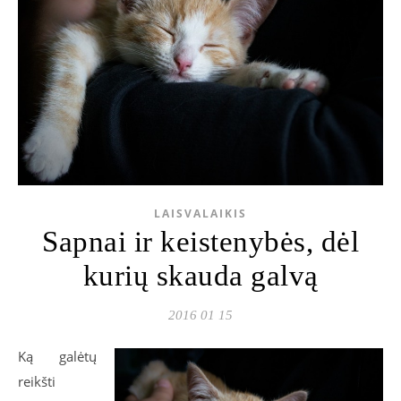
LAISVALAIKIS
Sapnai ir keistenybės, dėl
kurių skauda galvą
2016 01 15
Ką galėtų
reikšti