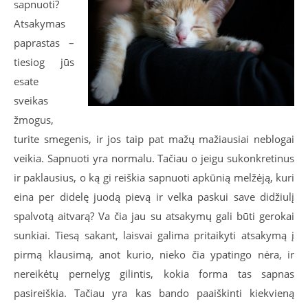
sapnuoti?
Atsakymas
paprastas –
tiesiog jūs
esate
sveikas
žmogus,
turite smegenis, ir jos taip pat mažų mažiausiai neblogai
veikia. Sapnuoti yra normalu. Tačiau o jeigu sukonkretinus
ir paklausius, o ką gi reiškia sapnuoti apkūnią melžėją, kuri
eina per didelę juodą pievą ir velka paskui save didžiulį
spalvotą aitvarą? Va čia jau su atsakymų gali būti gerokai
sunkiai. Tiesą sakant, laisvai galima pritaikyti atsakymą į
pirmą klausimą, anot kurio, nieko čia ypatingo nėra, ir
nereikėtų pernelyg gilintis, kokia forma tas sapnas
pasireiškia. Tačiau yra kas bando paaiškinti kiekvieną