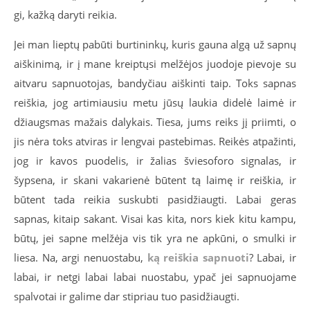
gi, kažką daryti reikia.
Jei man lieptų pabūti burtininkų, kuris gauna algą už sapnų
aiškinimą, ir į mane kreiptųsi melžėjos juodoje pievoje su
aitvaru sapnuotojas, bandyčiau aiškinti taip. Toks sapnas
reiškia, jog artimiausiu metu jūsų laukia didelė laimė ir
džiaugsmas mažais dalykais. Tiesa, jums reiks jį priimti, o
jis nėra toks atviras ir lengvai pastebimas. Reikės atpažinti,
jog ir kavos puodelis, ir žalias šviesoforo signalas, ir
šypsena, ir skani vakarienė būtent tą laimę ir reiškia, ir
būtent tada reikia suskubti pasidžiaugti. Labai geras
sapnas, kitaip sakant. Visai kas kita, nors kiek kitu kampu,
būtų, jei sapne melžėja vis tik yra ne apkūni, o smulki ir
liesa. Na, argi nenuostabu,
ką reiškia sapnuoti
? Labai, ir
labai, ir netgi labai labai nuostabu, ypač jei sapnuojame
spalvotai ir galime dar stipriau tuo pasidžiaugti.