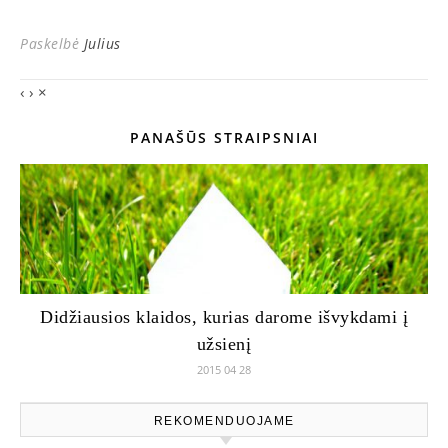
Paskelbė
Julius
‹
›
×
PANAŠŪS STRAIPSNIAI
Didžiausios klaidos, kurias darome išvykdami į
užsienį
2015 04 28
REKOMENDUOJAME